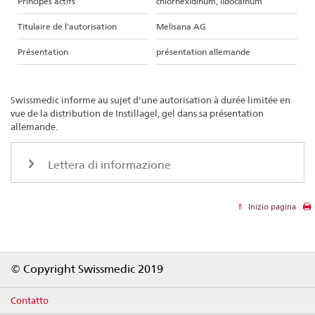
Principes actifs
chlorhexidinum, lidocainum
Titulaire de l'autorisation
Melisana AG
Présentation
présentation allemande
Swissmedic informe au sujet d'une autorisation à durée limitée en
vue de la distribution de Instillagel, gel dans sa présentation
allemande.
Lettera di informazione
Inizio pagina
Footer
© Copyright Swissmedic 2019
Contatto