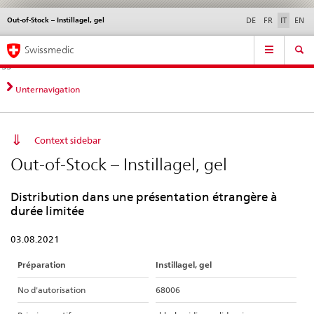
Out-of-Stock – Instillagel, gel
Service
DE
FR
IT
EN
navigation
Navigazione
Navigation
Novità &
Aspetti legali,
Contatto | Supporto &
Swissmedic
diretta:
aggiornamenti
norme
aiuto
novità,
aspetti
Unternavigation
legali,
contatto
Context sidebar
Out-of-Stock – Instillagel, gel
Distribution dans une présentation étrangère à
durée limitée
03.08.2021
Préparation
Instillagel, gel
No d'autorisation
68006