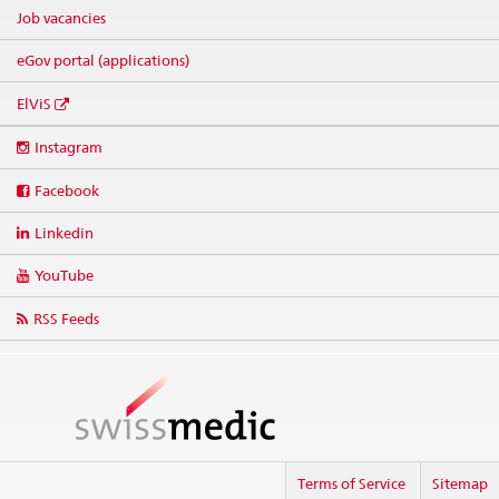
Job vacancies
eGov portal (applications)
ElViS
Social
Instagram
media
links
Facebook
Linkedin
YouTube
RSS Feeds
Terms of Service
Sitemap