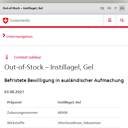
Out-of-Stock – Instillagel, Gel
Languages
Service
DE
FR
IT
EN
navigation
Direct
Main
News &
Legal matters,
Contact | Support &
Swissmedic
navigation:
Navigation
Updates
standards
Help
news,
legal
Unternavigation
matters,
contact
Context sidebar
Out-of-Stock – Instillagel, Gel
Befristete Bewilligung in ausländischer Aufmachung
03.08.2021
Präparat
Instillagel, Gel
Zulassungsnummer
68006
Wirkstoffe
chlorhexidinum, lidocainum