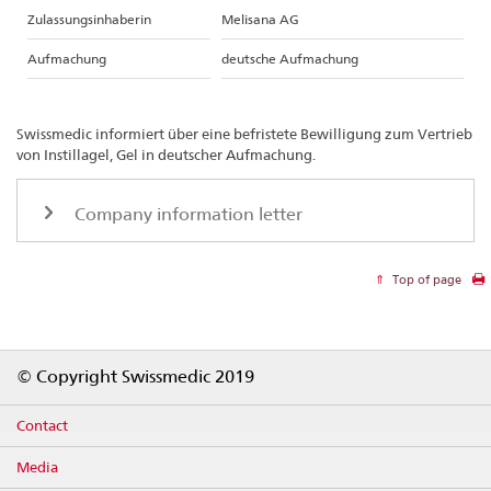
Zulassungsinhaberin
Melisana AG
Aufmachung
deutsche Aufmachung
Swissmedic informiert über eine befristete Bewilligung zum Vertrieb
von Instillagel, Gel in deutscher Aufmachung.
Company information letter
Top of page
Footer
© Copyright Swissmedic 2019
Contact
Media