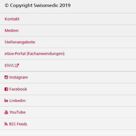
Footer
© Copyright Swissmedic 2019
Kontakt
Medien
Stellenangebote
eGov-Portal (Fachanwendungen)
ElViS
Social
Instagram
media
links
Facebook
Linkedin
YouTube
RSS Feeds