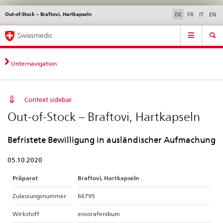
Out-of-Stock – Braftovi, Hartkapseln
Sprachwahl
Service
DE
FR
IT
EN
navigation
Direktnavigation
Hauptnavigation
News & Updates
Recht | Normen
Kontakt | Support & Hilfe
Swissmedic
News,
Rechtsgrundlagen,
Kontakt
Unternavigation
Context sidebar
Out-of-Stock – Braftovi, Hartkapseln
Befristete Bewilligung in ausländischer Aufmachung
05.10.2020
Präparat
Braftovi, Hartkapseln
Zulassungsnummer
66795
Wirkstoff
encorafenibum