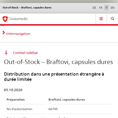
Out-of-Stock – Braftovi, capsules dures
Service
DE
FR
IT
EN
navigation
Navigazione
Navigation
Novità &
Aspetti legali,
Contatto | Supporto &
Swissmedic
diretta:
aggiornamenti
norme
aiuto
novità,
aspetti
Unternavigation
legali,
contatto
Context sidebar
Out-of-Stock – Braftovi, capsules dures
Distribution dans une présentation étrangère à
durée limitée
05.10.2020
Préparation
Braftovi, capsules dures
No d'autorisation
66795