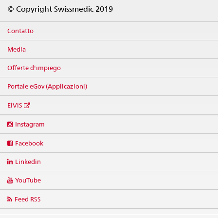
Footer
© Copyright Swissmedic 2019
Contatto
Media
Offerte d'impiego
Portale eGov (Applicazioni)
ElViS
Social
Instagram
media
links
Facebook
Linkedin
YouTube
Feed RSS