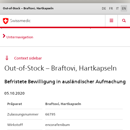
Out-of-Stock – Braftovi, Hartkapseln
Languages
Service
DE
FR
IT
EN
navigation
Direct
Main
News &
Legal matters,
Contact | Support &
Swissmedic
navigation:
Navigation
Updates
standards
Help
news,
legal
Unternavigation
matters,
contact
Context sidebar
Out-of-Stock – Braftovi, Hartkapseln
Befristete Bewilligung in ausländischer Aufmachung
05.10.2020
Präparat
Braftovi, Hartkapseln
Zulassungsnummer
66795
Wirkstoff
encorafenibum