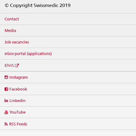
Footer
© Copyright Swissmedic 2019
Contact
Media
Job vacancies
eGov portal (applications)
ElViS
Social
Instagram
media
links
Facebook
Linkedin
YouTube
RSS Feeds