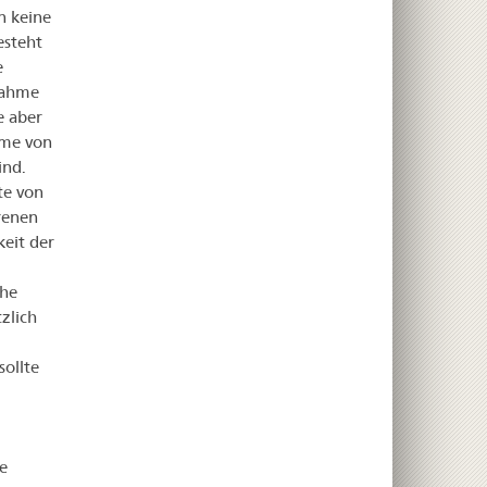
n keine
esteht
e
nahme
e aber
hme von
ind.
te von
renen
eit der
che
zlich
sollte
e