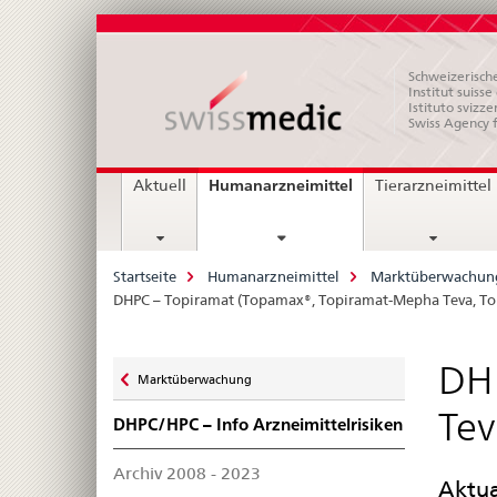
Schweizerische
Institut suiss
Istituto svizze
Swiss Agency 
Hauptnavigation
current
Humanarzneimittel
Aktuell
Tierarzneimittel
page
Breadcrumb
Startseite
Humanarzneimittel
Marktüberwachun
DHPC – Topiramat (Topamax®, Topiramat-Mepha Teva, Top
Zurück
DH
Marktüberwachung
zu
Tev
DHPC/HPC – Info Arzneimittelrisiken
Archiv 2008 - 2023
Aktua