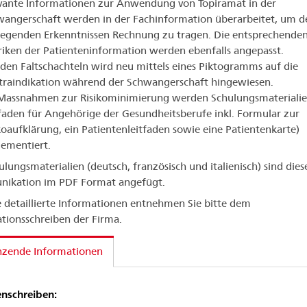
vante Informationen zur Anwendung von Topiramat in der
angerschaft werden in der Fachinformation überarbeitet, um d
iegenden Erkenntnissen Rechnung zu tragen. Die entsprechende
iken der Patienteninformation werden ebenfalls angepasst.
den Faltschachteln wird neu mittels eines Piktogramms auf die
traindikation während der Schwangerschaft hingewiesen.
Massnahmen zur Risikominimierung werden Schulungsmaterialie
faden für Angehörige der Gesundheitsberufe inkl. Formular zur
koaufklärung, ein Patientenleitfaden sowie eine Patientenkarte)
ementiert.
ulungsmaterialien (deutsch, französisch und italienisch) sind dies
ikation im PDF Format angefügt.
 detaillierte Informationen entnehmen Sie bitte dem
tionsschreiben der Firma.
nzende Informationen
nschreiben: