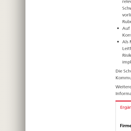
rele
Schw
vorl
Rubr
Auf 
Kon
Als 
Leit
Risi
impl
Die Sch
Kommun
Weitere
Informa
Ergä
Firme