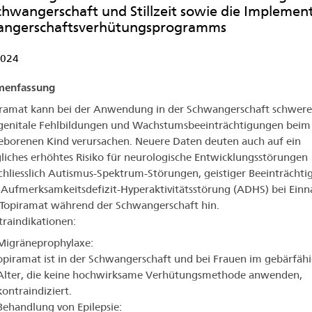
chwangerschaft und Stillzeit sowie die Implemen
angerschaftsverhütungsprogramms
2024
enfassung
iramat kann bei der Anwendung in der Schwangerschaft schwere
genitale Fehlbildungen und Wachstumsbeeinträchtigungen beim
borenen Kind verursachen. Neuere Daten deuten auch auf ein
iches erhöhtes Risiko für neurologische Entwicklungsstörungen
chliesslich Autismus-Spektrum-Störungen, geistiger Beeinträcht
Aufmerksamkeitsdefizit-Hyperaktivitätsstörung (ADHS) bei Ein
Topiramat während der Schwangerschaft hin.
raindikationen:
Migräneprophylaxe:
opiramat ist in der Schwangerschaft und bei Frauen im gebärfäh
Alter, die keine hochwirksame Verhütungsmethode anwenden,
kontraindiziert.
Behandlung von Epilepsie: