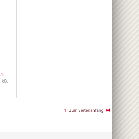
es
 kB,
Zum Seitenanfang