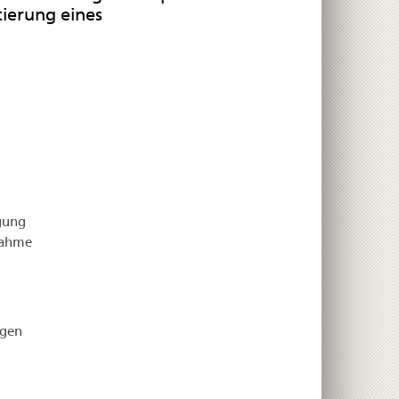
tierung eines
igung
nahme
igen