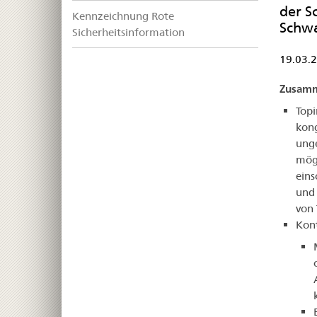
der S
Kennzeichnung Rote
Schw
Sicherheitsinformation
19.03.
Zusamm
Top
kon
unge
mögl
eins
und 
von 
Kont