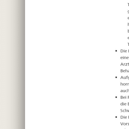
Die 
eine
Arzt
Beha
Aufg
hor
auc
Bei 
die 
Sch
Die 
Vors