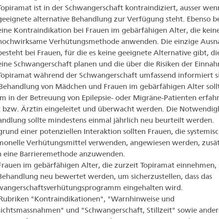
Topiramat ist in der Schwangerschaft kontraindiziert, ausser wen
geeignete alternative Behandlung zur Verfügung steht. Ebenso b
eine Kontraindikation bei Frauen im gebärfähigen Alter, die kein
hochwirksame Verhütungsmethode anwenden. Die einzige Aus
besteht bei Frauen, für die es keine geeignete Alternative gibt, di
eine Schwangerschaft planen und die über die Risiken der Einna
Topiramat während der Schwangerschaft umfassend informiert s
Behandlung von Mädchen und Frauen im gebärfähigen Alter soll
m in der Betreuung von Epilepsie- oder Migräne-Patienten erfah
 bzw. Ärztin eingeleitet und überwacht werden. Die Notwendigk
ndlung sollte mindestens einmal jährlich neu beurteilt werden.
rund einer potenziellen Interaktion sollten Frauen, die systemis
monelle Verhütungsmittel verwenden, angewiesen werden, zusät
h eine Barrieremethode anzuwenden.
Frauen im gebärfähigen Alter, die zurzeit Topiramat einnehmen, 
Behandlung neu bewertet werden, um sicherzustellen, dass das
wangerschaftsverhütungsprogramm eingehalten wird.
Rubriken "Kontraindikationen", "Warnhinweise und
ichtsmassnahmen" und "Schwangerschaft, Stillzeit" sowie ander