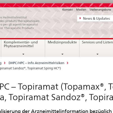
Kontakt
Medien
Stellenangebote
Direktnavigat
s Heilmittelinstitut
News & Updates
e des produits thérapeutiques
News,
ro per gli agenti terapeutici
for Therapeutic Products
Rechtsgrundl
Kontakt
Komplementär- und
Medizinprodukte
Services und Liste
Phytoarzneimittel
g
DHPC/HPC – Info Arzneimittelrisiken
iramat Sandoz®, Topiramat Spirig HC®)
PC – Topiramat (Topamax®, 
a, Topiramat Sandoz®, Topir
lisierung der Arzneimittelinformation bezügli