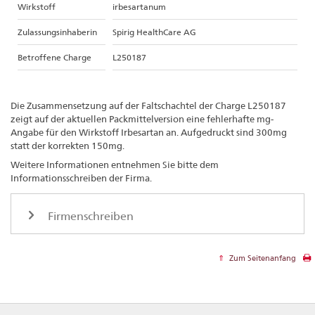
Wirkstoff
irbesartanum
Zulassungsinhaberin
Spirig HealthCare AG
Betroffene Charge
L250187
Die Zusammensetzung auf der Faltschachtel der Charge L250187
zeigt auf der aktuellen Packmittelversion eine fehlerhafte mg-
Angabe für den Wirkstoff Irbesartan an. Aufgedruckt sind 300mg
statt der korrekten 150mg.
Weitere Informationen entnehmen Sie bitte dem
Informationsschreiben der Firma.
Firmenschreiben
Zum Seitenanfang
Footer