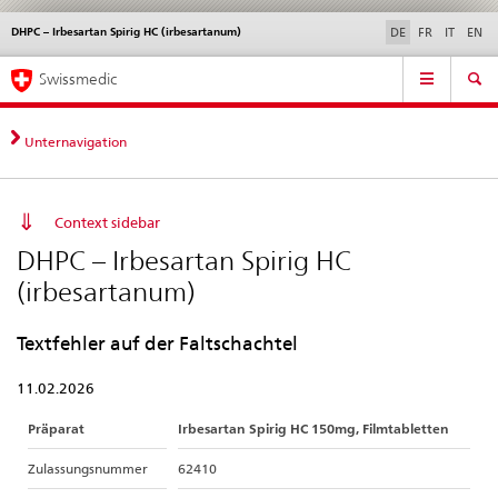
DHPC – Irbesartan Spirig HC (irbesartanum)
Sprachwahl
Service
DE
FR
IT
EN
navigation
Direktnavigation
Hauptnavigation
News & Updates
Recht | Normen
Kontakt | Support & Hilfe
Swissmedic
News,
Rechtsgrundlagen,
Kontakt
Unternavigation
Context sidebar
DHPC – Irbesartan Spirig HC
(irbesartanum)
Textfehler auf der Faltschachtel
11.02.2026
Präparat
Irbesartan Spirig HC 150mg, Filmtabletten
Zulassungsnummer
62410