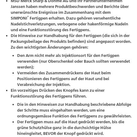
MSD Merck Sharp & Dohme AG und ihr Partnerunternehmen
Janssen haben mehrere Produktbeschwerden und Berichte über
unerwünschte Ereignisse im Zusammenhang mit dem
®
SIMPONI
Fertigpen erhalten. Dazu gehören versehentliche
Nadelstichverletzungen, verbogene oder hakenförmige Nadeln
und eine Funktionsstörung des Fertigpens.
Die Hinweise zur Handhabung für den Fertigpen (die sich in der
Packungsbeilage des Produkts befinden) sind angepasst worden.
Zu den wichtigsten Änderungen gehören:
Den Arm nicht mehr als Injektionsort für den Fertigpen
verwenden (nur Oberschenkel oder Bauch sollten verwendet
werden);
Vermeiden des Zusammendrückens der Haut beim
Positionieren des Fertigpens auf der Haut und bei
Verabreichung der Injektion.
Ein vorzeitiges Drücken des Knopfes kann zu einer
Funktionsstörung des Fertigpens führen.
Die in den Hinweisen zur Handhabung beschriebene Abfolge
der Schritte muss eingehalten werden, um eine
ordnungsgemässe Funktion des Fertigpens zu gewährleisten.
Der Fertigpen muss auf die Haut gedrückt werden, bis die
grüne Schutzhülse ganz in die durchsichtige Hülse
hineingleitet, BEVOR der Knopf gedrückt wird.