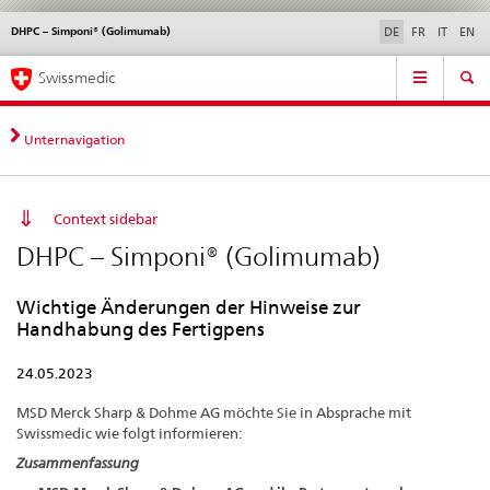
DHPC – Simponi® (Golimumab)
Sprachwahl
Service
DE
FR
IT
EN
navigation
Direktnavigation
Hauptnavigation
News & Updates
Recht | Normen
Kontakt | Support & Hilfe
Swissmedic
News,
Rechtsgrundlagen,
Kontakt
Unternavigation
Context sidebar
DHPC – Simponi® (Golimumab)
Wichtige Änderungen der Hinweise zur
Handhabung des Fertigpens
24.05.2023
MSD Merck Sharp & Dohme AG möchte Sie in Absprache mit
Swissmedic wie folgt informieren:
Zusammenfassung