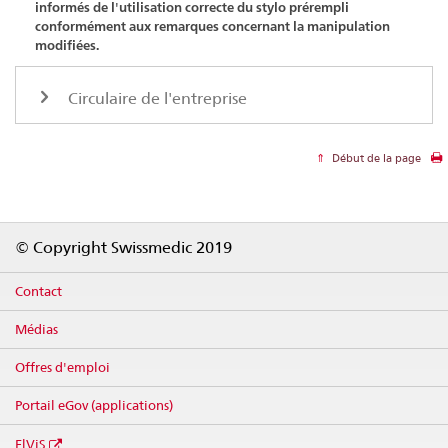
informés de l'utilisation correcte du stylo prérempli
conformément aux remarques concernant la manipulation
modifiées.
Circulaire de l'entreprise
Début de la page
Footer
© Copyright Swissmedic 2019
Contact
Médias
Offres d'emploi
Portail eGov (applications)
ElViS