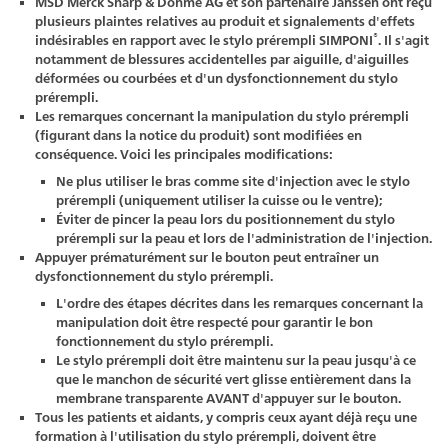
MSD Merck Sharp & Dohme AG et son partenaire Janssen ont reçu
plusieurs plaintes relatives au produit et signalements d'effets
®
indésirables en rapport avec le stylo prérempli SIMPONI
. Il s'agit
notamment de blessures accidentelles par aiguille, d'aiguilles
déformées ou courbées et d'un dysfonctionnement du stylo
prérempli.
Les remarques concernant la manipulation du stylo prérempli
(figurant dans la notice du produit) sont modifiées en
conséquence. Voici les principales modifications:
Ne plus utiliser le bras comme site d'injection avec le stylo
prérempli (uniquement utiliser la cuisse ou le ventre);
Éviter de pincer la peau lors du positionnement du stylo
prérempli sur la peau et lors de l'administration de l'injection.
Appuyer prématurément sur le bouton peut entraîner un
dysfonctionnement du stylo prérempli.
L'ordre des étapes décrites dans les remarques concernant la
manipulation doit être respecté pour garantir le bon
fonctionnement du stylo prérempli.
Le stylo prérempli doit être maintenu sur la peau jusqu'à ce
que le manchon de sécurité vert glisse entièrement dans la
membrane transparente AVANT d'appuyer sur le bouton.
Tous les patients et aidants, y compris ceux ayant déjà reçu une
formation à l'utilisation du stylo prérempli, doivent être