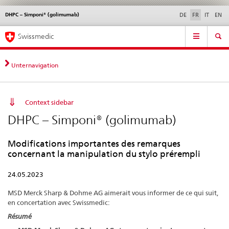
DHPC – Simponi® (golimumab)
Service
DE
FR
IT
EN
navigation
Navigation
Navigation
Actualités & Mises à
Aspects légaux,
Contact | Support &
Swissmedic
directe:
jour
normes
aide
actualités,
bases
Unternavigation
juridiques,
contact
Context sidebar
DHPC – Simponi® (golimumab)
Modifications importantes des remarques
concernant la manipulation du stylo prérempli
24.05.2023
MSD Merck Sharp & Dohme AG aimerait vous informer de ce qui suit,
en concertation avec Swissmedic:
Résumé