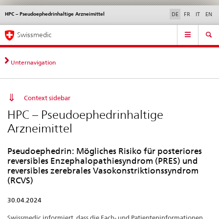
HPC – Pseudoephedrinhaltige Arzneimittel
Sprachwahl
Service
DE
FR
IT
EN
navigation
Direktnavigation
Hauptnavigation
News & Updates
Recht | Normen
Kontakt | Support & Hilfe
Swissmedic
News,
Rechtsgrundlagen,
Kontakt
Unternavigation
Context sidebar
HPC – Pseudoephedrinhaltige
Arzneimittel
Pseudoephedrin: Mögliches Risiko für posteriores
reversibles Enzephalopathiesyndrom (PRES) und
reversibles zerebrales Vasokonstriktionssyndrom
(RCVS)
30.04.2024
Swissmedic informiert, dass die Fach- und Patienteninformationen