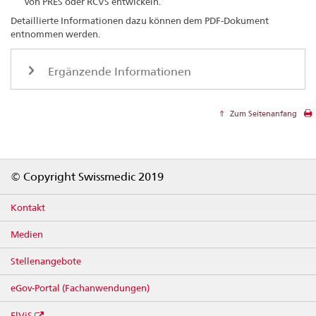
von PRES oder RCVS entwickeln.
Detaillierte Informationen dazu können dem PDF-Dokument
entnommen werden.
Ergänzende Informationen
Zum Seitenanfang
Footer
© Copyright Swissmedic 2019
Kontakt
Medien
Stellenangebote
eGov-Portal (Fachanwendungen)
ElViS