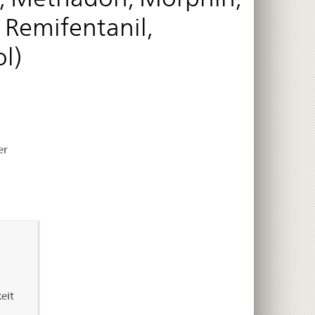
 Remifentanil,
l)
er
eit