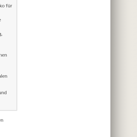
ko für
e
g,
chen
alen
und
en