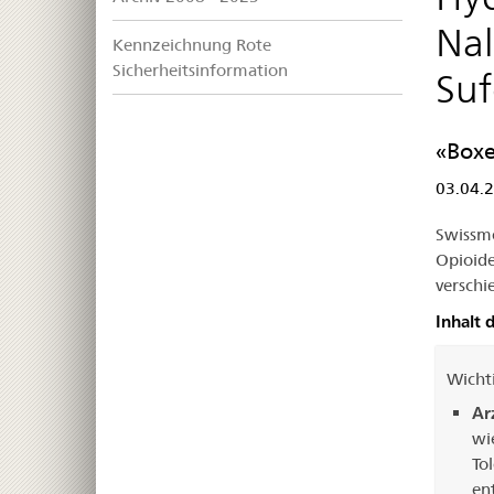
Nal
Kennzeichnung Rote
Sicherheitsinformation
Suf
«Box
03.04.
Swissme
Opioide
verschi
Inhalt 
Wicht
Ar
wi
To
en