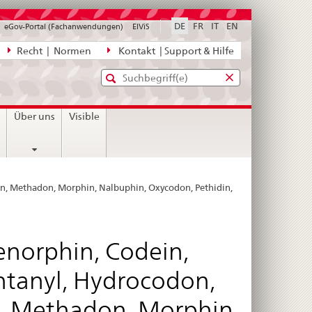
DE
FR
IT
EN
eGov-Portal (Fachanwendungen)
ElViS
ion
Recht | Normen
Kontakt | Support & Hilfe
Standard-
Eingabefenster
agen,
für
Suche
Eingabefenster
die
für
n
Über uns
Visible
Suche
die
Suche
n, Methadon, Morphin, Nalbuphin, Oxycodon, Pethidin,
enorphin, Codein,
ntanyl, Hydrocodon,
 Methadon, Morphin,