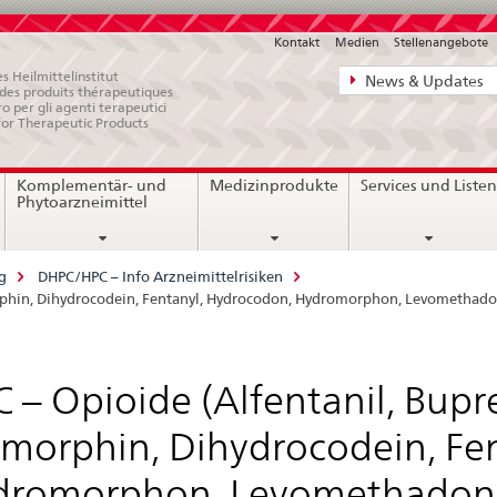
Kontakt
Medien
Stellenangebote
Direktnavigat
s Heilmittelinstitut
News & Updates
e des produits thérapeutiques
News,
ro per gli agenti terapeutici
for Therapeutic Products
Rechtsgrundl
Kontakt
Komplementär- und
Medizinprodukte
Services und Liste
Phytoarzneimittel
g
DHPC/HPC – Info Arzneimittelrisiken
orphin, Dihydrocodein, Fentanyl, Hydrocodon, Hydromorphon, Levomethado
 – Opioide (Alfentanil, Bupr
morphin, Dihydrocodein, Fe
dromorphon, Levomethadon,