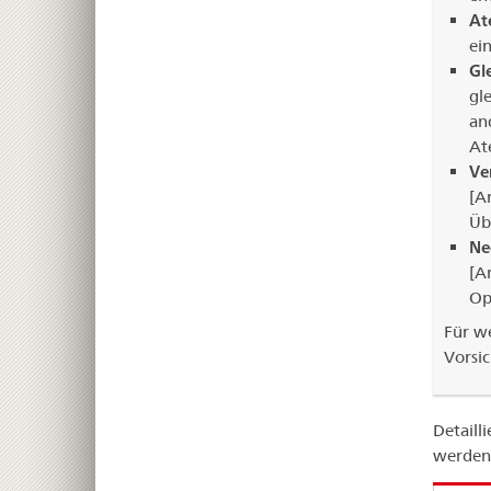
At
ei
Gl
gl
an
At
Ve
[A
Üb
Ne
[A
Op
Für we
Vorsi
Detail
werden