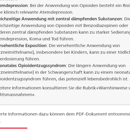
emdepression
: Bei der Anwendung von Opioiden besteht ein Risi
ne klinisch relevante Atemdepression.
eichzeitige Anwendung mit zentral dämpfenden Substanzen
: Di
eichzeitige Anwendung von Opioiden mit Benzodiazepinen oder
deren zentral dämpfenden Substanzen kann zu starker Sedierun
emdepression, Koma und Tod führen.
rsehentliche Exposition
: Die versehentliche Anwendung von
rzneimittelname], insbesondere bei Kindern, kann zu einer tödli
erdosierung führen.
onatales Opioidentzugssyndrom
: Die längere Anwendung von
rzneimittelname] in der Schwangerschaft kann zu einem neonat
ioidentzugssyndrom führen, das potenziell lebensbedrohlich ist.
itere Informationen konsultieren Sie die Rubrik «Warnhinweise 
chtsmassnahmen».
lierte Informationen dazu können dem PDF-Dokument entnomm
.