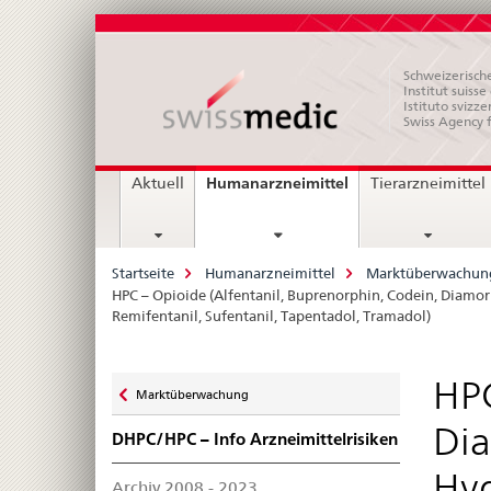
Schweizerische
Institut suiss
Istituto svizze
Swiss Agency 
Hauptnavigation
current
Humanarzneimittel
Aktuell
Tierarzneimittel
page
Breadcrumb
Startseite
Humanarzneimittel
Marktüberwachun
HPC – Opioide (Alfentanil, Buprenorphin, Codein, Diam
Remifentanil, Sufentanil, Tapentadol, Tramadol)
Zurück
HPC
Marktüberwachung
zu
Dia
DHPC/HPC – Info Arzneimittelrisiken
Hy
Archiv 2008 - 2023