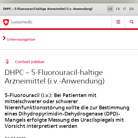
DHPC – 5-Fluorouracil-haltige Arzneimittel (i.v.-Anwendung)
Sprachwahl
Service
DE
FR
IT
EN
navigation
Direktnavigation
Hauptnavigation
News & Updates
Recht | Normen
Kontakt | Support & Hilfe
Swissmedic
News,
Rechtsgrundlagen,
Kontakt
Unternavigation
Context sidebar
DHPC – 5-Fluorouracil-haltige
Arzneimittel (i.v.-Anwendung)
5-Fluorouracil (i.v.): Bei Patienten mit
mittelschwerer oder schwerer
Nierenfunktionsstörung sollte die zur Bestimmung
eines Dihydropyrimidin-Dehydrogenase (DPD)-
Mangels erfolgte Messung des Uracilspiegels mit
Vorsicht interpretiert werden