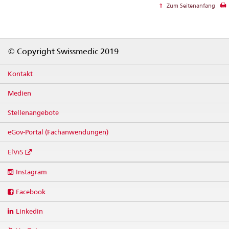
Zum Seitenanfang
Footer
© Copyright Swissmedic 2019
Kontakt
Medien
Stellenangebote
eGov-Portal (Fachanwendungen)
ElViS
Social
Instagram
media
links
Facebook
Linkedin