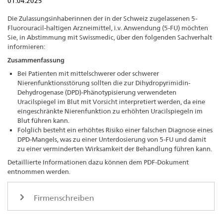
01.04.2025
Die Zulassungsinhaberinnen der in der Schweiz zugelassenen 5-
Fluorouracil-haltigen Arzneimittel, i.v. Anwendung (5-FU) möchten
Sie, in Abstimmung mit Swissmedic, über den folgenden Sachverhalt
informieren:
Zusammenfassung
Bei Patienten mit mittelschwerer oder schwerer
Nierenfunktionsstörung sollten die zur Dihydropyrimidin-
Dehydrogenase (DPD)-Phänotypisierung verwendeten
Uracilspiegel im Blut mit Vorsicht interpretiert werden, da eine
eingeschränkte Nierenfunktion zu erhöhten Uracilspiegeln im
Blut führen kann.
Folglich besteht ein erhöhtes Risiko einer falschen Diagnose eines
DPD-Mangels, was zu einer Unterdosierung von 5-FU und damit
zu einer verminderten Wirksamkeit der Behandlung führen kann.
Detaillierte Informationen dazu können dem PDF-Dokument
entnommen werden.
Firmenschreiben