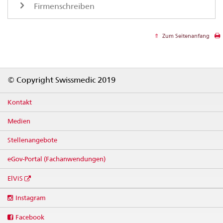
Firmenschreiben
Zum Seitenanfang
Footer
© Copyright Swissmedic 2019
Kontakt
Medien
Stellenangebote
eGov-Portal (Fachanwendungen)
ElViS
Social
Instagram
media
links
Facebook