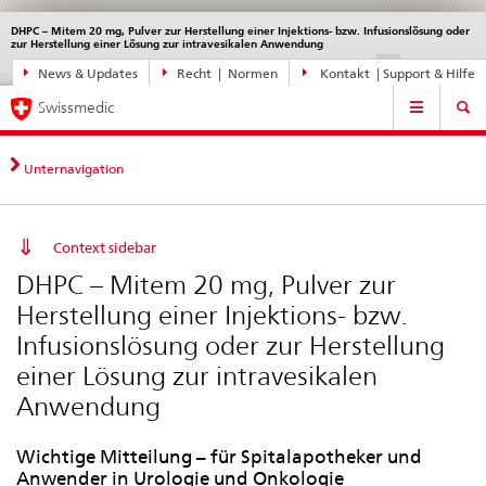
DHPC – Mitem 20 mg, Pulver zur Herstellung einer Injektions- bzw. Infusionslösung oder
Sprachwahl
Service
zur Herstellung einer Lösung zur intravesikalen Anwendung
navigation
Direktnavigation
DE
FR
IT
EN
News & Updates
Recht | Normen
Kontakt | Support & Hilfe
News,
Hauptnavigation
Rechtsgrundlagen,
Swissmedic
Kontakt
Unternavigation
Context sidebar
DHPC – Mitem 20 mg, Pulver zur
Herstellung einer Injektions- bzw.
Infusionslösung oder zur Herstellung
einer Lösung zur intravesikalen
Anwendung
Wichtige Mitteilung – für Spitalapotheker und
Anwender in Urologie und Onkologie