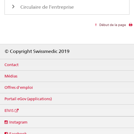
Circulaire de l'entreprise
Début de la page
Footer
© Copyright Swissmedic 2019
Contact
Médias
Offres d'emploi
Portail eGov (applications)
ElViS
Social
Instagram
media
links
Facebook