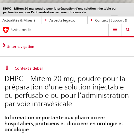
DHPC – Mitem 20 mg, poudre pour la préparation d'une solution injectable ou
Service
perfusable ou pour l‘administration par voie intravésicale
navigation
Navigation
DE
FR
IT
EN
Actualités & Mises à
Aspects légaux,
Contact | Support &
directe:
Navigation
jour
normes
aide
actualités,
Swissmedic
bases
juridiques,
Unternavigation
contact
Context sidebar
DHPC – Mitem 20 mg, poudre pour la
préparation d'une solution injectable
ou perfusable ou pour l‘administration
par voie intravésicale
Information importante aux pharmaciens
hospitaliers, praticiens et cliniciens en urologie et
oncologie