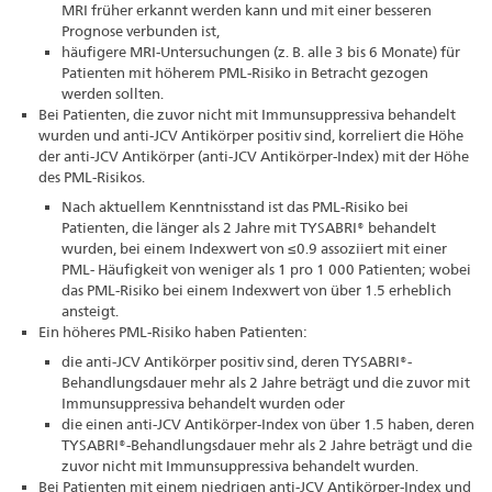
MRI früher erkannt werden kann und mit einer besseren
Prognose verbunden ist,
häufigere MRI-Untersuchungen (z. B. alle 3 bis 6 Monate) für
Patienten mit höherem PML-Risiko in Betracht gezogen
werden sollten.
Bei Patienten, die zuvor nicht mit Immunsuppressiva behandelt
wurden und anti-JCV Antikörper positiv sind, korreliert die Höhe
der anti-JCV Antikörper (anti-JCV Antikörper-Index) mit der Höhe
des PML-Risikos.
Nach aktuellem Kenntnisstand ist das PML-Risiko bei
Patienten, die länger als 2 Jahre mit TYSABRI® behandelt
wurden, bei einem Indexwert von ≤0.9 assoziiert mit einer
PML- Häufigkeit von weniger als 1 pro 1 000 Patienten; wobei
das PML-Risiko bei einem Indexwert von über 1.5 erheblich
ansteigt.
Ein höheres PML-Risiko haben Patienten:
die anti-JCV Antikörper positiv sind, deren TYSABRI®-
Behandlungsdauer mehr als 2 Jahre beträgt und die zuvor mit
Immunsuppressiva behandelt wurden oder
die einen anti-JCV Antikörper-Index von über 1.5 haben, deren
TYSABRI®-Behandlungsdauer mehr als 2 Jahre beträgt und die
zuvor nicht mit Immunsuppressiva behandelt wurden.
Bei Patienten mit einem niedrigen anti-JCV Antikörper-Index und