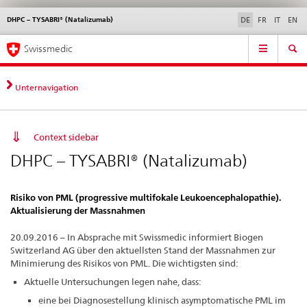
DHPC – TYSABRI® (Natalizumab)
Sprachwahl
Service
DE
FR
IT
EN
navigation
Direktnavigation
Hauptnavigation
News & Updates
Recht | Normen
Kontakt | Support & Hilfe
Swissmedic
News,
Rechtsgrundlagen,
Kontakt
Unternavigation
Context sidebar
DHPC – TYSABRI® (Natalizumab)
Risiko von PML (progressive multifokale Leukoencephalopathie).
Aktualisierung der Massnahmen
20.09.2016 – In Absprache mit Swissmedic informiert Biogen
Switzerland AG über den aktuellsten Stand der Massnahmen zur
Minimierung des Risikos von PML. Die wichtigsten sind:
Aktuelle Untersuchungen legen nahe, dass:
eine bei Diagnosestellung klinisch asymptomatische PML im