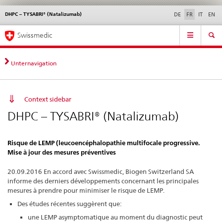
DHPC – TYSABRI® (Natalizumab)
Service
DE
FR
IT
EN
navigation
Navigation
Navigation
Actualités & Mises à
Aspects légaux,
Contact | Support &
Swissmedic
directe:
jour
normes
aide
actualités,
bases
Unternavigation
juridiques,
contact
Context sidebar
DHPC – TYSABRI® (Natalizumab)
Risque de LEMP (leucoencéphalopathie multifocale progressive.
Mise à jour des mesures préventives
20.09.2016 En accord avec Swissmedic, Biogen Switzerland SA
informe des derniers développements concernant les principales
mesures à prendre pour minimiser le risque de LEMP.
Des études récentes suggèrent que:
une LEMP asymptomatique au moment du diagnostic peut