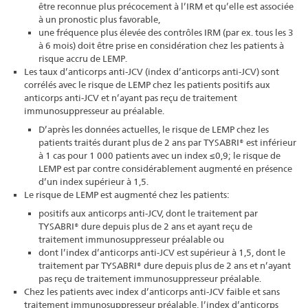
être reconnue plus précocement à l’IRM et qu’elle est associée
à un pronostic plus favorable,
une fréquence plus élevée des contrôles IRM (par ex. tous les 3
à 6 mois) doit être prise en considération chez les patients à
risque accru de LEMP.
Les taux d’anticorps anti-JCV (index d’anticorps anti-JCV) sont
corrélés avec le risque de LEMP chez les patients positifs aux
anticorps anti-JCV et n’ayant pas reçu de traitement
immunosuppresseur au préalable.
D’après les données actuelles, le risque de LEMP chez les
patients traités durant plus de 2 ans par TYSABRI® est inférieur
à 1 cas pour 1 000 patients avec un index ≤0,9; le risque de
LEMP est par contre considérablement augmenté en présence
d’un index supérieur à 1,5.
Le risque de LEMP est augmenté chez les patients:
positifs aux anticorps anti-JCV, dont le traitement par
TYSABRI® dure depuis plus de 2 ans et ayant reçu de
traitement immunosuppresseur préalable ou
dont l’index d’anticorps anti-JCV est supérieur à 1,5, dont le
traitement par TYSABRI® dure depuis plus de 2 ans et n’ayant
pas reçu de traitement immunosuppresseur préalable.
Chez les patients avec index d’anticorps anti-JCV faible et sans
traitement immunosuppresseur préalable, l’index d’anticorps