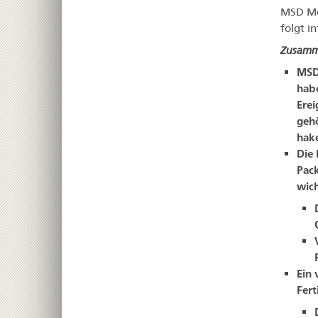
MSD Me
folgt i
Zusamm
MSD
hab
Ere
gehö
hake
Die 
Pack
wic
Ein 
Fert