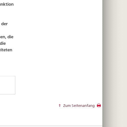
unktion
 der
en, die
die
iteten
Zum Seitenanfang