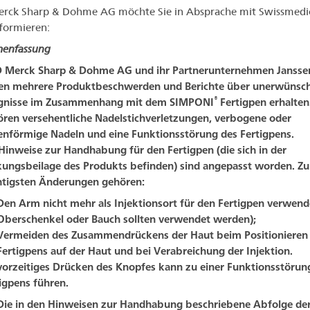
rck Sharp & Dohme AG möchte Sie in Absprache mit Swissmedi
nformieren:
enfassung
 Merck Sharp & Dohme AG und ihr Partnerunternehmen Jansse
en mehrere Produktbeschwerden und Berichte über unerwünsc
®
ignisse im Zusammenhang mit dem SIMPONI
Fertigpen erhalten
ren versehentliche Nadelstichverletzungen, verbogene oder
nförmige Nadeln und eine Funktionsstörung des Fertigpens.
Hinweise zur Handhabung für den Fertigpen (die sich in der
ungsbeilage des Produkts befinden) sind angepasst worden. Zu
htigsten Änderungen gehören:
Den Arm nicht mehr als Injektionsort für den Fertigpen verwend
Oberschenkel oder Bauch sollten verwendet werden);
Vermeiden des Zusammendrückens der Haut beim Positionieren
Fertigpens auf der Haut und bei Verabreichung der Injektion.
vorzeitiges Drücken des Knopfes kann zu einer Funktionsstörun
igpens führen.
Die in den Hinweisen zur Handhabung beschriebene Abfolge de