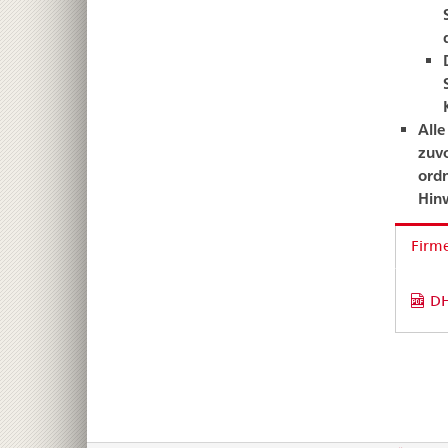
Alle
zuvo
ord
Hin
Firm
DH