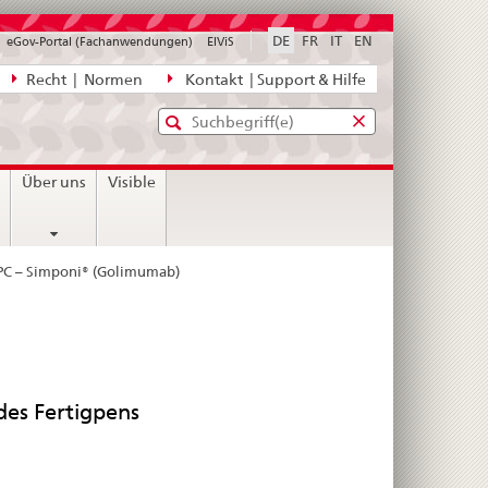
DE
FR
IT
EN
eGov-Portal (Fachanwendungen)
ElViS
ion
Recht | Normen
Kontakt | Support & Hilfe
Standard-
Eingabefenster
agen,
für
Suche
Eingabefenster
die
für
n
Über uns
Visible
Suche
die
Suche
C – Simponi® (Golimumab)
es Fertigpens