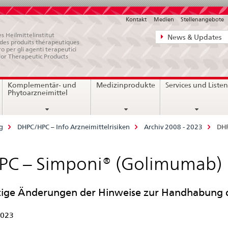
Kontakt
Medien
Stellenangebote
Direktnavigat
s Heilmittelinstitut
News & Updates
e des produits thérapeutiques
News,
ro per gli agenti terapeutici
for Therapeutic Products
Rechtsgrundl
Kontakt
Komplementär- und
Medizinprodukte
Services und Liste
Phytoarzneimittel
g
DHPC/HPC – Info Arzneimittelrisiken
Archiv 2008 - 2023
DHP
PC – Simponi® (Golimumab)
ige Änderungen der Hinweise zur Handhabung d
2023