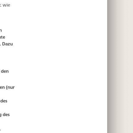
c wie
n
hte
. Dazu
 den
en (nur
 des
g des
r