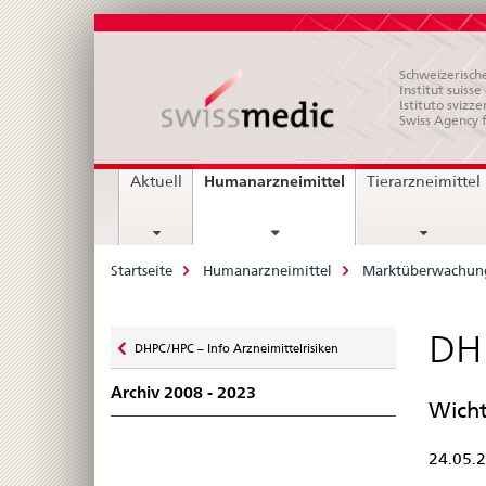
Schweizerische
Institut suiss
Istituto svizze
Swiss Agency 
Hauptnavigation
current
Humanarzneimittel
Aktuell
Tierarzneimittel
page
Breadcrumb
Startseite
Humanarzneimittel
Marktüberwachun
Zurück
DH
DHPC/HPC – Info Arzneimittelrisiken
zu
Archiv 2008 - 2023
Wicht
24.05.