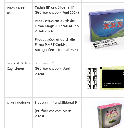
3
3
Tadalafil
und Sildenafil
Power Men
(Prüfbericht vom Juni 2024)
XXX
Produktrückruf durch die
Firma Magic X Retail AG ab
2. Juli 2024
Produktrückruf durch die
Firma P.ART GmbH,
Bottighofen, ab 2. Juli 2024
4
SleekFit Detox
Sibutramin
Cayi Limon
(Prüfbericht vom Juni
2024)
4
3
Sibutramin
und Sildenafil
Diox Teadetox
(Prüfbericht vom März
2023)