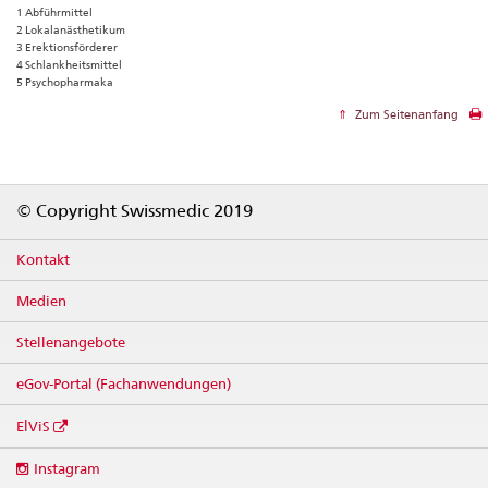
1 Abführmittel
2 Lokalanästhetikum
3 Erektionsförderer
4 Schlankheitsmittel
5 Psychopharmaka
Zum Seitenanfang
Footer
© Copyright Swissmedic 2019
Kontakt
Medien
Stellenangebote
eGov-Portal (Fachanwendungen)
ElViS
Social
Instagram
media