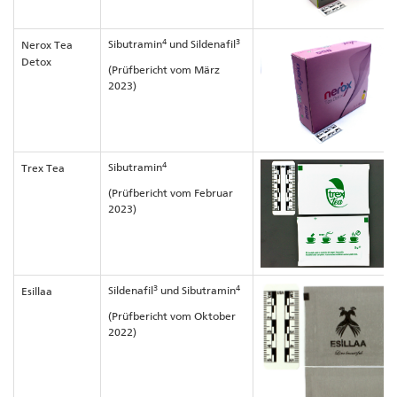
4
3
Sibutramin
und Sildenafil
Nerox Tea
Detox
(Prüfbericht vom März
2023)
4
Sibutramin
Trex Tea
(Prüfbericht vom Februar
2023)
3
4
Sildenafil
und Sibutramin
Esillaa
(Prüfbericht vom Oktober
2022)