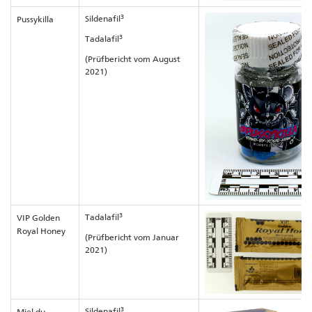
3
Sildenafil
Pussykilla
3
Tadalafil
(Prüfbericht vom August
2021)
3
Tadalafil
VIP Golden
Royal Honey
(Prüfbericht vom Januar
2021)
3
Sildenafil
Miel du