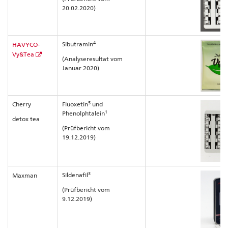
20.02.2020)
4
Sibutramin
HAVYCO-
Vy&Tea
(Analyseresultat vom
Januar 2020)
5
Cherry
Fluoxetin
und
1
Phenolphtalein
detox tea
(Prüfbericht vom
19.12.2019)
3
Sildenafil
Maxman
(Prüfbericht vom
9.12.2019)