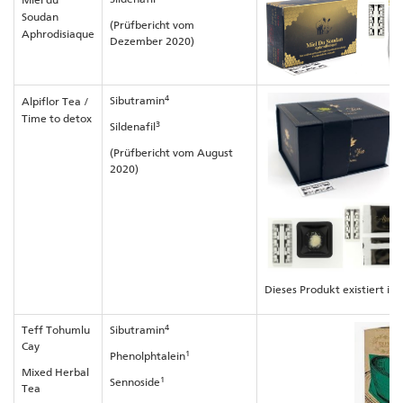
Soudan
(Prüfbericht vom
Aphrodisiaque
Dezember 2020)
4
Sibutramin
Alpiflor Tea /
Time to detox
3
Sildenafil
(Prüfbericht vom August
2020)
Dieses Produkt existiert in
4
Teff Tohumlu
Sibutramin
Cay
1
Phenolphtalein
Mixed Herbal
1
Sennoside
Tea