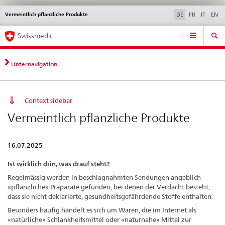
Vermeintlich pflanzliche Produkte
Sprachwahl
Service
DE
FR
IT
EN
navigation
Direktnavigation
Hauptnavigation
News & Updates
Recht | Normen
Kontakt | Support & Hilfe
Swissmedic
News,
Rechtsgrundlagen,
Kontakt
Unternavigation
Context sidebar
Vermeintlich pflanzliche Produkte
16.07.2025
Ist wirklich drin, was drauf steht?
Regelmässig werden in beschlagnahmten Sendungen angeblich
«pflanzliche» Präparate gefunden, bei denen der Verdacht besteht,
dass sie nicht deklarierte, gesundheitsgefährdende Stoffe enthalten.
Besonders häufig handelt es sich um Waren, die im Internet als
«natürliche» Schlankheitsmittel oder «naturnahe» Mittel zur