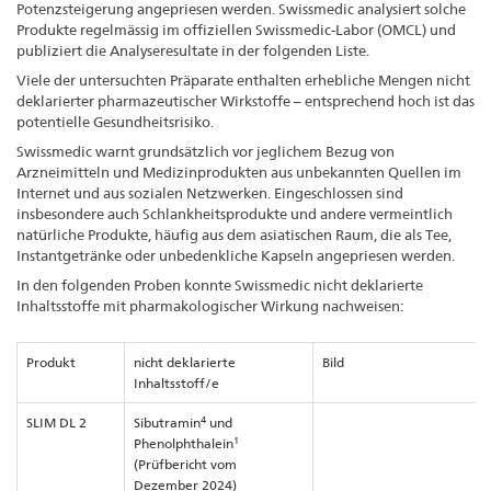
Potenzsteigerung angepriesen werden. Swissmedic analysiert solche
Produkte regelmässig im offiziellen Swissmedic-Labor (OMCL) und
publiziert die Analyseresultate in der folgenden Liste.
Viele der untersuchten Präparate enthalten erhebliche Mengen nicht
deklarierter pharmazeutischer Wirkstoffe – entsprechend hoch ist das
potentielle Gesundheitsrisiko.
Swissmedic warnt grundsätzlich vor jeglichem Bezug von
Arzneimitteln und Medizinprodukten aus unbekannten Quellen im
Internet und aus sozialen Netzwerken. Eingeschlossen sind
insbesondere auch Schlankheitsprodukte und andere vermeintlich
natürliche Produkte, häufig aus dem asiatischen Raum, die als Tee,
Instantgetränke oder unbedenkliche Kapseln angepriesen werden.
In den folgenden Proben konnte Swissmedic nicht deklarierte
Inhaltsstoffe mit pharmakologischer Wirkung nachweisen:
Produkt
nicht deklarierte
Bild
Inhaltsstoff/e
4
SLIM DL 2
Sibutramin
und
1
Phenolphthalein
(Prüfbericht vom
Dezember 2024)