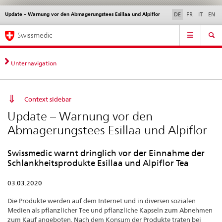
Update – Warnung vor den Abmagerungstees Esillaa und Alpiflor
Sprachwahl
Service
DE
FR
IT
EN
navigation
Direktnavigation
Hauptnavigation
News & Updates
Recht | Normen
Kontakt | Support & Hilfe
Swissmedic
News,
Rechtsgrundlagen,
Kontakt
Unternavigation
Context sidebar
Update – Warnung vor den
Abmagerungstees Esillaa und Alpiflor
Swissmedic warnt dringlich vor der Einnahme der
Schlankheitsprodukte Esillaa und Alpiflor Tea
03.03.2020
Die Produkte werden auf dem Internet und in diversen sozialen
Medien als pflanzlicher Tee und pflanzliche Kapseln zum Abnehmen
zum Kauf angeboten. Nach dem Konsum der Produkte traten bei