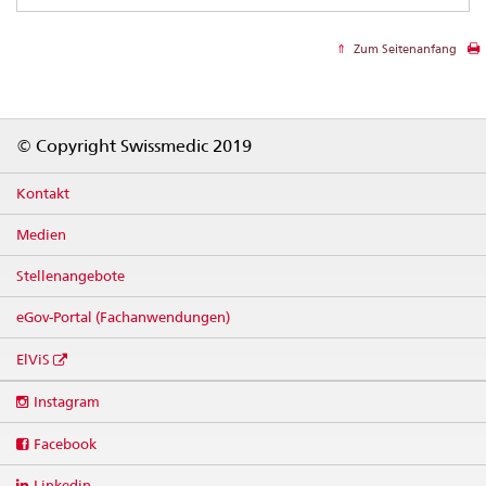
Zum Seitenanfang
Footer
© Copyright Swissmedic 2019
Kontakt
Medien
Stellenangebote
eGov-Portal (Fachanwendungen)
ElViS
Social
Instagram
media
links
Facebook
Linkedin