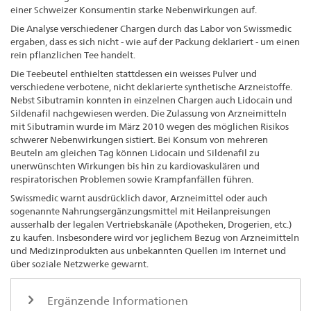
einer Schweizer Konsumentin starke Nebenwirkungen auf.
Die Analyse verschiedener Chargen durch das Labor von Swissmedic
ergaben, dass es sich nicht - wie auf der Packung deklariert - um einen
rein pflanzlichen Tee handelt.
Die Teebeutel enthielten stattdessen ein weisses Pulver und
verschiedene verbotene, nicht deklarierte synthetische Arzneistoffe.
Nebst Sibutramin konnten in einzelnen Chargen auch Lidocain und
Sildenafil nachgewiesen werden. Die Zulassung von Arzneimitteln
mit Sibutramin wurde im März 2010 wegen des möglichen Risikos
schwerer Nebenwirkungen sistiert. Bei Konsum von mehreren
Beuteln am gleichen Tag können Lidocain und Sildenafil zu
unerwünschten Wirkungen bis hin zu kardiovaskulären und
respiratorischen Problemen sowie Krampfanfällen führen.
Swissmedic warnt ausdrücklich davor, Arzneimittel oder auch
sogenannte Nahrungsergänzungsmittel mit Heilanpreisungen
ausserhalb der legalen Vertriebskanäle (Apotheken, Drogerien, etc.)
zu kaufen. Insbesondere wird vor jeglichem Bezug von Arzneimitteln
und Medizinprodukten aus unbekannten Quellen im Internet und
über soziale Netzwerke gewarnt.
Ergänzende Informationen