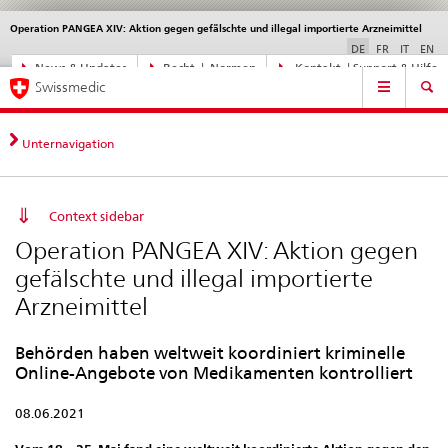
Operation PANGEA XIV: Aktion gegen gefälschte und illegal importierte Arzneimittel
Sprachwahl
Service
navigation
DE
FR
IT
EN
Direktnavigation
News & Updates
Recht | Normen
Kontakt | Support & Hilfe
Hauptnavigation
News,
Swissmedic
Rechtsgrundlagen,
Kontakt
Unternavigation
Context sidebar
Operation PANGEA XIV: Aktion gegen
gefälschte und illegal importierte
Arzneimittel
Behörden haben weltweit koordiniert kriminelle
Online-Angebote von Medikamenten kontrolliert
08.06.2021