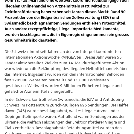
Vom 18. - 25. Mai fand eine weltweit koordinierte Aktion gegen den
illegalen Onlinehandel von Arzneimitteln statt. Mittel zur
Erektionsförderung beherrschen seit Jahren diesen Markt: Rund 90
Prozent der von der Eidgenössischen Zollverwaltung (EZV) und
Swissmedic beschlagnahmten Sendungen enthielten Potenzmittel.
Auch andere rezeptpflichtige, illegal importierte Medikamente,
wurden beschlagnahmt, die in Eigenregie eingenommen ein grosses
Gesundheitsrisiko darstellen.
Die Schweiz nimmt seit Jahren an der von Interpol koordinierten
internationalen Aktionswoche PANGEA teil. Dieses Jahr waren 55
Länder aktiv beteiligt. Ziel der zum 14. Mal durchgeführten Aktion
war wiederum die Bekämpfung des illegalen Heilmittelhandels über
das Internet. Insgesamt wurden von den internationalen Behörden
fast 120'000 Webseiten beurteilt und 113'000 Webseiten
geschlossen. Weltweit wurden 9 Millionen Einheiten illegale und
gefälschte Arzneimittel sichergestellt.
In der Schweiz kontrollierten Swissmedic, die EZV und Antidoping
Schweiz im Postzentrum Zürich-Mülligen 695 Sendungen. Die Hälfte
davon (346) wurde beschlagnahmt, weil es illegale Arznei- oder
Dopingmittelimporte waren. Auffallend waren Sendungen aus der
Ukraine, die vielfach Fälschungen der Erektionsförderer Viagra und
Cialis enthielten. Beschlagnahmte Betäubungsmittel wurden den
Kantonen angezeigt, die entsprechende Strafverfahren eröffnen