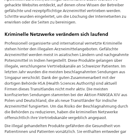
gehackte Websites entdeckt, auf denen ohne Wissen der Betreiber
gefälschte und rezeptpflichtige Arzneimittel vertrieben werden.
Schritte wurden eingeleitet, um die Löschung der Internetseiten zu
erwirken oder die Seiten zu bereinigen.
Kriminelle Netzwerke verändern sich laufend
Professionell organisierte und international vernetzte Kriminelle
stehen hinter den illegalen Arzneimittelangeboten. Gefälschte
Arzneimittel werden meist in asiatischen Ländern und nachgeahmte
Potenzmittel in Indien hergestellt. Diese Produkte gelangen über
illegale, verschlungene Vertriebskanäle an Schweizer Patienten. Im
letzten Jahr wurden die meisten beschlagnahmten Sendungen aus
Singapur verschickt. Dank der guten Zusammenarbeit mit der
dortigen Behörde HSA (Health Sciences Authority) sind aktuell
Firmen dieses Transitlandes nicht mehr aktiv. Die meisten
konfiszierten Sendungen stammten bei der Aktion PANGEA XIV aus
Polen und Deutschland, die als neue Transitländer für indische
Arzneimittel fungierten. Um das Risiko der Beschlagnahmung durch
die Behörden zu reduzieren, haben die kriminellen Netzwerke
offensichtlich ihre Vertriebskanäle vergeblich angepasst.
Die illegal gehandelten Produkte gefährden die Gesundheit von
Patientinnen und Patienten vorsätzlich. Sie enthalten entweder gar