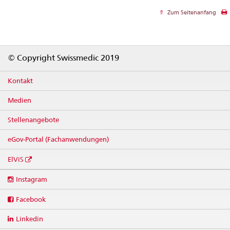
Zum Seitenanfang
Footer
© Copyright Swissmedic 2019
Kontakt
Medien
Stellenangebote
eGov-Portal (Fachanwendungen)
ElViS
Social
Instagram
media
links
Facebook
Linkedin