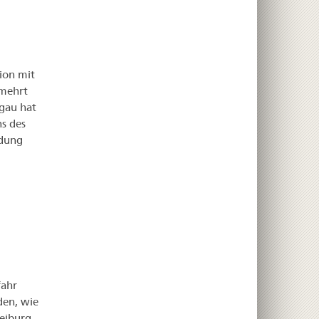
ion mit
rmehrt
gau hat
s des
ndung
fahr
den, wie
reiburg