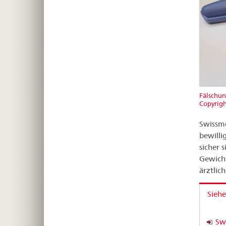
Fälschu
Copyrigh
Swissme
bewilli
sicher 
Gewich
ärztlic
Siehe
Sw