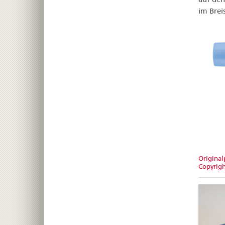
im Breis
Original
Copyrig