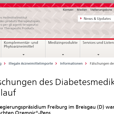
Kontakt
Medien
Stellenangebote
Direktnavigat
s Heilmittelinstitut
News & Updates
e des produits thérapeutiques
News,
ro per gli agenti terapeutici
for Therapeutic Products
Rechtsgrundl
Kontakt
Komplementär- und
Medizinprodukte
Services und Liste
Phytoarzneimittel
g
Illegale Arzneimittelimporte
Informationen
Fälschungen d
schungen des Diabetesmedi
lauf
egierungspräsidium Freiburg im Breisgau (D) w
schten Ozempic®-Pens