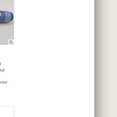
l
und
nter