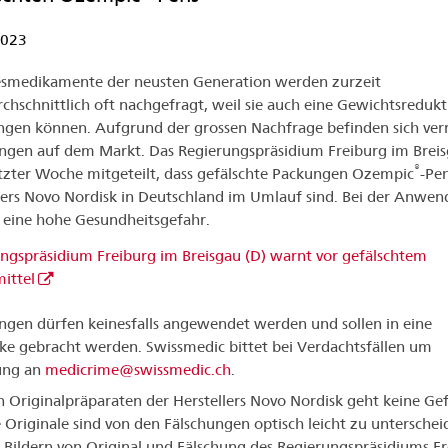
2023
smedikamente der neusten Generation werden zurzeit
chschnittlich oft nachgefragt, weil sie auch eine Gewichtsredukt
ingen können. Aufgrund der grossen Nachfrage befinden sich ve
ngen auf dem Markt. Das Regierungspräsidium Freiburg im Breis
®
tzter Woche mitgeteilt, dass gefälschte Packungen Ozempic
-Pen
lers Novo Nordisk in Deutschland im Umlauf sind. Bei der Anwe
 eine hohe Gesundheitsgefahr.
ngspräsidium Freiburg im Breisgau (D) warnt vor gefälschtem
ittel
ngen dürfen keinesfalls angewendet werden und sollen in eine
e gebracht werden. Swissmedic bittet bei Verdachtsfällen um
ung an
medicrime@swissmedic.ch
.
 Originalpräparaten der Herstellers Novo Nordisk geht keine Ge
e Originale sind von den Fälschungen optisch leicht zu unterschei
 Bildern von Original und Fälschung des Regierungspräsidiums F