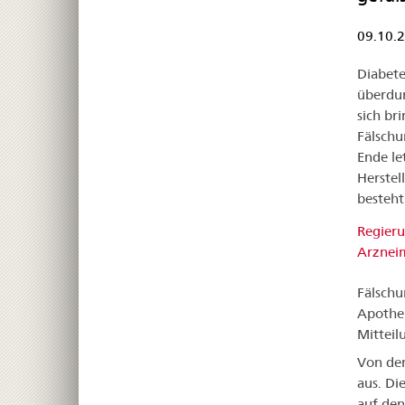
09.10.
Diabete
überdur
sich br
Fälschu
Ende le
Herstel
besteht
Regieru
Arzneim
Fälschu
Apothek
Mitteil
Von den
aus. Di
auf den