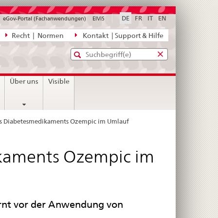
DE
FR
IT
EN
eGov-Portal (Fachanwendungen)
ElViS
ion
Recht | Normen
Kontakt | Support & Hilfe
Standard-
Eingabefenster
agen,
für
Suche
Eingabefenster
die
für
n
Über uns
Visible
Suche
die
Suche
es Diabetesmedikaments Ozempic im Umlauf
kaments Ozempic im
arnt vor der Anwendung von