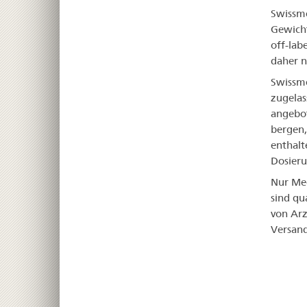
Swissme
Gewicht
off-lab
daher n
Swissme
zugelas
angebot
bergen,
enthalt
Dosieru
Nur Med
sind qu
von Arz
Versand