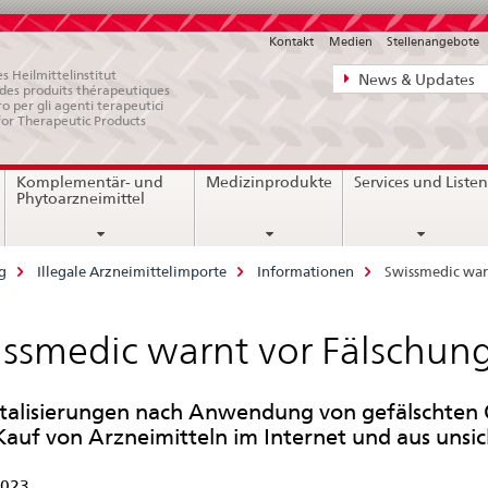
Kontakt
Medien
Stellenangebote
Direktnavigat
s Heilmittelinstitut
News & Updates
e des produits thérapeutiques
News,
ro per gli agenti terapeutici
for Therapeutic Products
Rechtsgrundl
Kontakt
Komplementär- und
Medizinprodukte
Services und Liste
Phytoarzneimittel
g
Illegale Arzneimittelimporte
Informationen
Swissmedic war
ssmedic warnt vor Fälschun
talisierungen nach Anwendung von gefälschten 
auf von Arzneimitteln im Internet und aus unsi
2023