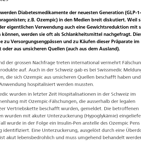
 werden Diabetesmedikamente der neuesten Generation (GLP-1
ragonisten; z.B. Ozempic) in den Medien breit diskutiert. Weil s
er eigentlichen Verwendung auch eine Gewichtsreduktion mit s
 können, werden sie oft als Schlankheitsmittel nachgefragt. Die
se zu Versorgungsengpässen und zu Käufen dieser Präparate im
t oder aus unsicheren Quellen (auch aus dem Ausland).
d der grossen Nachfrage treten international vermehrt Fälschu
Produkte auf. Auch in der Schweiz gab es bei Swissmedic Meldun
n, die sich Ozempic aus unsicheren Quellen beschafft haben und
Anwendung hospitalisiert werden mussten.
dic wurden in letzter Zeit Hospitalisationen in der Schweiz im
nhang mit Ozempic-Fälschungen, die ausserhalb der legalen
er Vertriebskette beschafft wurden, gemeldet. Die betroffenen
n wurden mit akuter Unterzuckerung (Hypoglykämie) eingeliefer
all wurde in der Folge ein Insulin-Pen anstelle des Ozempic Pens 
 identifiziert. Eine Unterzuckerung, ausgelöst durch eine Überdo
, ist akut lebensbedrohlich und muss umgehend behandelt werde