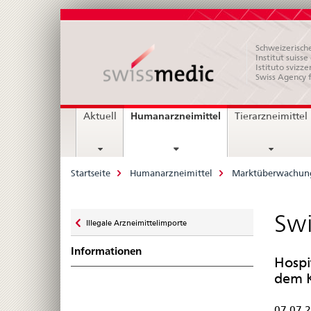
Schweizerische
Institut suiss
Istituto svizze
Swiss Agency 
Hauptnavigation
current
Humanarzneimittel
Aktuell
Tierarzneimittel
page
Breadcrumb
Startseite
Humanarzneimittel
Marktüberwachun
Zurück
Swi
Illegale Arzneimittelimporte
zu
Informationen
Hospi
dem K
07.07.