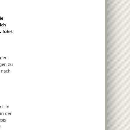
-
ie
ich
s führt
ngen
gen zu
 nach
t. In
in der
sis
n.