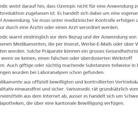
dic weist darauf hin, dass Ozempic nicht für eine Anwendung z
sreduktion zugelassen ist. Es handelt sich dabei um eine sogena
el Anwendung. Sie muss unter medizinischer Kontrolle erfolgen 
ur durch eine Ärztin oder einen Arzt verordnet werden.
dic warnt eindringlich vor dem Bezug und der Anwendung von 
senen Medikamenten, die per Inserat, Werbe-E-Mails oder über 
en werden. Solche Präparate können ein grosses Gesundheitsris
 wenn sie keinen, einen falschen oder überdosierten Wirkstoff
en. Auch giftige oder süchtig machende Substanzen teilweise in
ngen wurden bei Laboranalysen schon gefunden.
ikamente aus offiziell bewilligten und kontrollierten Vertriebs
alitativ einwandfrei und sicher. Swissmedic rät grundsätzlich vo
neimitteln aus dem Internet ab, ausser es handelt sich um Schwe
apotheken, die über eine kantonale Bewilligung verfügen.