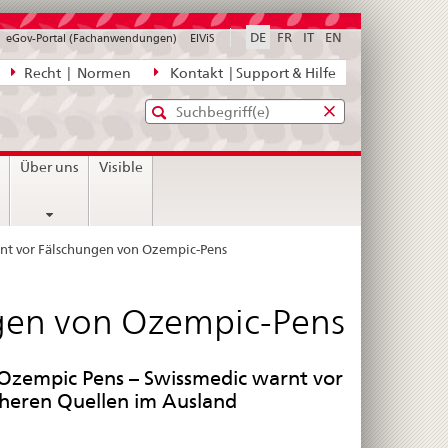
DE
FR
IT
EN
eGov-Portal (Fachanwendungen)
ElViS
ion
Recht | Normen
Kontakt | Support & Hilfe
Standard-
Eingabefenster
agen,
für
Suche
Eingabefenster
die
für
n
Über uns
Visible
Suche
die
Suche
nt vor Fälschungen von Ozempic-Pens
gen von Ozempic-Pens
Ozempic Pens – Swissmedic warnt vor
cheren Quellen im Ausland