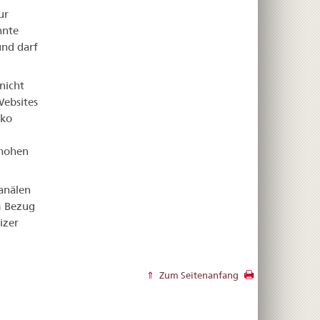
ur
nnte
und darf
nicht
Websites
iko
 hohen
kanälen
m Bezug
izer
Zum Seitenanfang