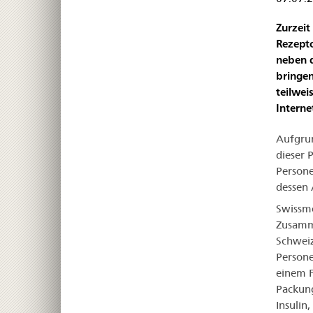
Zurzeit
Rezepto
neben d
bringen
teilwei
Interne
Aufgrun
dieser 
Persone
dessen 
Swissme
Zusamme
Schweiz
Persone
einem F
Packung
Insulin