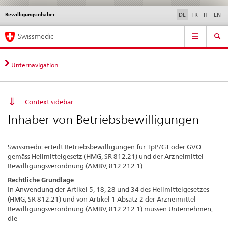
Bewilligungsinhaber
Sprachwahl
Service
DE
FR
IT
EN
navigation
Direktnavigation
Hauptnavigation
News & Updates
Recht | Normen
Kontakt | Support & Hilfe
Swissmedic
News,
Rechtsgrundlagen,
Kontakt
Unternavigation
Context sidebar
Inhaber von Betriebsbewilligungen
Swissmedic erteilt Betriebsbewilligungen für TpP/GT oder GVO
gemäss Heilmittelgesetz (HMG, SR 812.21) und der Arzneimittel-
Bewilligungsverordnung (AMBV, 812.212.1).
Rechtliche Grundlage
In Anwendung der Artikel 5, 18, 28 und 34 des Heilmittelgesetzes
(HMG, SR 812.21) und von Artikel 1 Absatz 2 der Arzneimittel-
Bewilligungsverordnung (AMBV, 812.212.1) müssen Unternehmen,
die