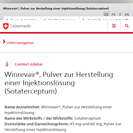
Winrevair®, Pulver zur Herstellung einer Injektionslösung (Sotaterceptum)
Sprachwahl
Service
navigation
DE
FR
IT
EN
Direktnavigation
News & Updates
Recht | Normen
Kontakt | Support & Hilfe
Hauptnavigation
News,
Swissmedic
Rechtsgrundlagen,
Kontakt
Unternavigation
Context sidebar
Winrevair®, Pulver zur Herstellung
einer Injektionslösung
(Sotaterceptum)
Name Arzneimittel:
Winrevair®, Pulver zur Herstellung einer
Injektionslösung
Name des Wirkstoffs / der Wirkstoffe:
Sotaterceptum
Dosisstärke und Darreichungsform:
45 mg und 60 mg, Pulver zur
Herstellung einer Injektionslösung