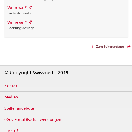
Winrevair®
Fachinformation
Winrevair®
Packungsbeilage
Zum Seitenanfang
Footer
© Copyright Swissmedic 2019
Kontakt
Medien
Stellenangebote
eGov-Portal (Fachanwendungen)
ElViS