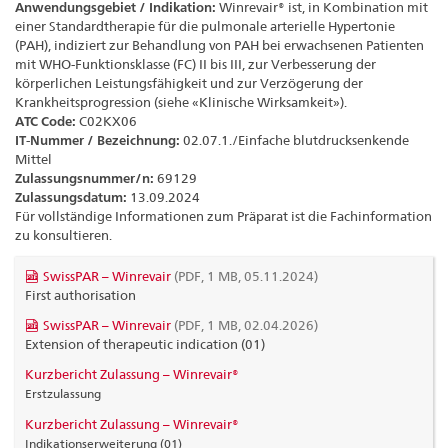
Anwendungsgebiet / Indikation:
Winrevair® ist, in Kombination mit
einer Standardtherapie für die pulmonale arterielle Hypertonie
(PAH), indiziert zur Behandlung von PAH bei erwachsenen Patienten
mit WHO-Funktionsklasse (FC) II bis III, zur Verbesserung der
körperlichen Leistungsfähigkeit und zur Verzögerung der
Krankheitsprogression (siehe «Klinische Wirksamkeit»).
ATC Code:
C02KX06
IT-Nummer / Bezeichnung:
02.07.1./Einfache blutdrucksenkende
Mittel
Zulassungsnummer/n:
69129
Zulassungsdatum:
13.09.2024
Für vollständige Informationen zum Präparat ist die Fachinformation
zu konsultieren.
SwissPAR – Winrevair
(PDF, 1 MB, 05.11.2024)
First authorisation
SwissPAR – Winrevair
(PDF, 1 MB, 02.04.2026)
Extension of therapeutic indication (01)
Kurzbericht Zulassung – Winrevair®
Erstzulassung
Kurzbericht Zulassung – Winrevair®
Indikationserweiterung (01)