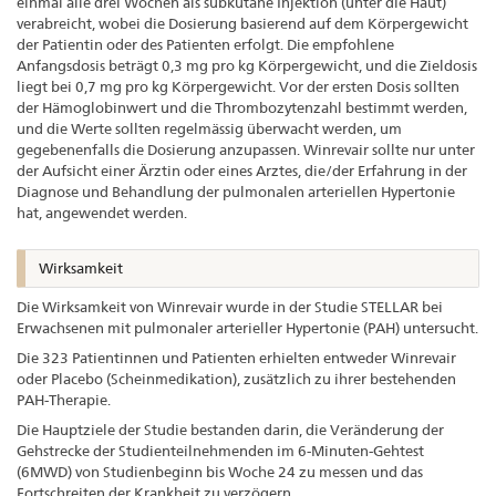
einmal alle drei Wochen als subkutane Injektion (unter die Haut)
verabreicht, wobei die Dosierung basierend auf dem Körpergewicht
der Patientin oder des Patienten erfolgt. Die empfohlene
Anfangsdosis beträgt 0,3 mg pro kg Körpergewicht, und die Zieldosis
liegt bei 0,7 mg pro kg Körpergewicht. Vor der ersten Dosis sollten
der Hämoglobinwert und die Thrombozytenzahl bestimmt werden,
und die Werte sollten regelmässig überwacht werden, um
gegebenenfalls die Dosierung anzupassen. Winrevair sollte nur unter
der Aufsicht einer Ärztin oder eines Arztes, die/der Erfahrung in der
Diagnose und Behandlung der pulmonalen arteriellen Hypertonie
hat, angewendet werden.
Wirksamkeit
Die Wirksamkeit von Winrevair wurde in der Studie STELLAR bei
Erwachsenen mit pulmonaler arterieller Hypertonie (PAH) untersucht.
Die 323 Patientinnen und Patienten erhielten entweder Winrevair
oder Placebo (Scheinmedikation), zusätzlich zu ihrer bestehenden
PAH-Therapie.
Die Hauptziele der Studie bestanden darin, die Veränderung der
Gehstrecke der Studienteilnehmenden im 6-Minuten-Gehtest
(6MWD) von Studienbeginn bis Woche 24 zu messen und das
Fortschreiten der Krankheit zu verzögern.