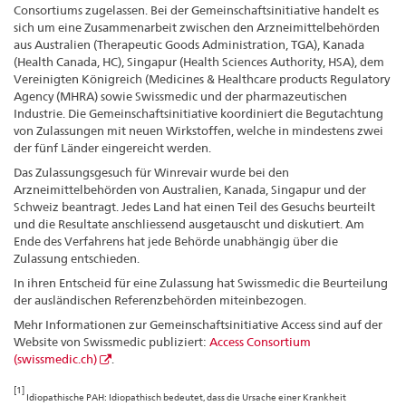
Consortiums zugelassen. Bei der Gemeinschaftsinitiative handelt es
sich um eine Zusammenarbeit zwischen den Arzneimittelbehörden
aus Australien (Therapeutic Goods Administration, TGA), Kanada
(Health Canada, HC), Singapur (Health Sciences Authority, HSA), dem
Vereinigten Königreich (Medicines & Healthcare products Regulatory
Agency (MHRA) sowie Swissmedic und der pharmazeutischen
Industrie. Die Gemeinschaftsinitiative koordiniert die Begutachtung
von Zulassungen mit neuen Wirkstoffen, welche in mindestens zwei
der fünf Länder eingereicht werden.
Das Zulassungsgesuch für Winrevair wurde bei den
Arzneimittelbehörden von Australien, Kanada, Singapur und der
Schweiz beantragt. Jedes Land hat einen Teil des Gesuchs beurteilt
und die Resultate anschliessend ausgetauscht und diskutiert. Am
Ende des Verfahrens hat jede Behörde unabhängig über die
Zulassung entschieden.
In ihren Entscheid für eine Zulassung hat Swissmedic die Beurteilung
der ausländischen Referenzbehörden miteinbezogen.
Mehr Informationen zur Gemeinschaftsinitiative Access sind auf der
Website von Swissmedic publiziert:
Access Consortium
(swissmedic.ch)
.
[1]
Idiopathische PAH: Idiopathisch bedeutet, dass die Ursache einer Krankheit