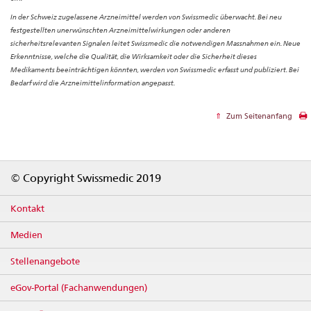
In der Schweiz zugelassene Arzneimittel werden von Swissmedic überwacht. Bei neu
festgestellten unerwünschten Arzneimittelwirkungen oder anderen
sicherheitsrelevanten Signalen leitet Swissmedic die notwendigen Massnahmen ein. Neue
Erkenntnisse, welche die Qualität, die Wirksamkeit oder die Sicherheit dieses
Medikaments beeinträchtigen könnten, werden von Swissmedic erfasst und publiziert. Bei
Bedarf wird die Arzneimittelinformation angepasst.
Zum Seitenanfang
Footer
© Copyright Swissmedic 2019
Kontakt
Medien
Stellenangebote
eGov-Portal (Fachanwendungen)