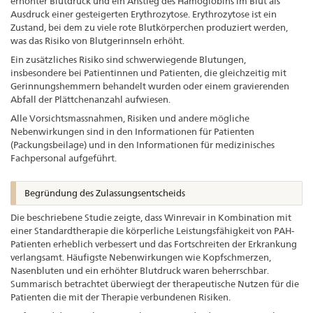
erhöhter Blutdruck und ein Anstieg des Hämoglobins im Blut als
Ausdruck einer gesteigerten Erythrozytose. Erythrozytose ist ein
Zustand, bei dem zu viele rote Blutkörperchen produziert werden,
was das Risiko von Blutgerinnseln erhöht.
Ein zusätzliches Risiko sind schwerwiegende Blutungen,
insbesondere bei Patientinnen und Patienten, die gleichzeitig mit
Gerinnungshemmern behandelt wurden oder einem gravierenden
Abfall der Plättchenanzahl aufwiesen.
Alle Vorsichtsmassnahmen, Risiken und andere mögliche
Nebenwirkungen sind in den Informationen für Patienten
(Packungsbeilage) und in den Informationen für medizinisches
Fachpersonal aufgeführt.
Begründung des Zulassungsentscheids
Die beschriebene Studie zeigte, dass Winrevair in Kombination mit
einer Standardtherapie die körperliche Leistungsfähigkeit von PAH-
Patienten erheblich verbessert und das Fortschreiten der Erkrankung
verlangsamt. Häufigste Nebenwirkungen wie Kopfschmerzen,
Nasenbluten und ein erhöhter Blutdruck waren beherrschbar.
Summarisch betrachtet überwiegt der therapeutische Nutzen für die
Patienten die mit der Therapie verbundenen Risiken.