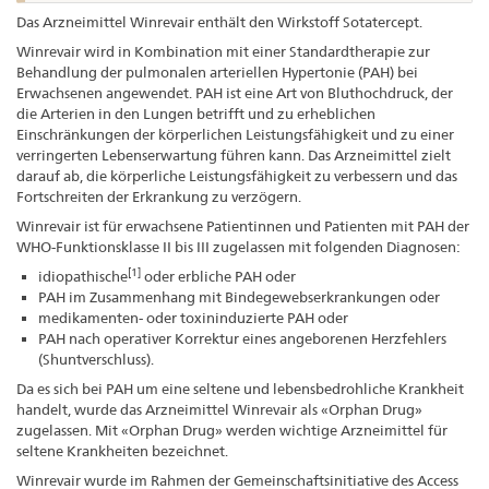
Das Arzneimittel Winrevair enthält den Wirkstoff Sotatercept.
Winrevair wird in Kombination mit einer Standardtherapie zur
Behandlung der pulmonalen arteriellen Hypertonie (PAH) bei
Erwachsenen angewendet. PAH ist eine Art von Bluthochdruck, der
die Arterien in den Lungen betrifft und zu erheblichen
Einschränkungen der körperlichen Leistungsfähigkeit und zu einer
verringerten Lebenserwartung führen kann. Das Arzneimittel zielt
darauf ab, die körperliche Leistungsfähigkeit zu verbessern und das
Fortschreiten der Erkrankung zu verzögern.
Winrevair ist für erwachsene Patientinnen und Patienten mit PAH der
WHO-Funktionsklasse II bis III zugelassen mit folgenden Diagnosen:
[1]
idiopathische
oder erbliche PAH oder
PAH im Zusammenhang mit Bindegewebserkrankungen oder
medikamenten- oder toxininduzierte PAH oder
PAH nach operativer Korrektur eines angeborenen Herzfehlers
(Shuntverschluss).
Da es sich bei PAH um eine seltene und lebensbedrohliche Krankheit
handelt, wurde das Arzneimittel Winrevair als «Orphan Drug»
zugelassen. Mit «Orphan Drug» werden wichtige Arzneimittel für
seltene Krankheiten bezeichnet.
Winrevair wurde im Rahmen der Gemeinschaftsinitiative des Access