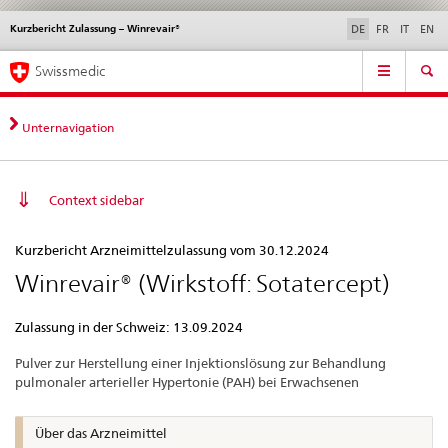
Kurzbericht Zulassung – Winrevair®
Sprachwahl
Service
DE
FR
IT
EN
navigation
Direktnavigation
Hauptnavigation
News & Updates
Recht | Normen
Kontakt | Support & Hilfe
Swissmedic
News,
Rechtsgrundlagen,
Kontakt
Unternavigation
Context sidebar
Kurzbericht
Kurzbericht Arzneimittelzulassung vom 30.12.2024
Zulassung
Winrevair® (Wirkstoff: Sotatercept)
–
Winrevair®
Zulassung in der Schweiz: 13.09.2024
Pulver zur Herstellung einer Injektionslösung zur Behandlung
pulmonaler arterieller Hypertonie (PAH) bei Erwachsenen
Über das Arzneimittel