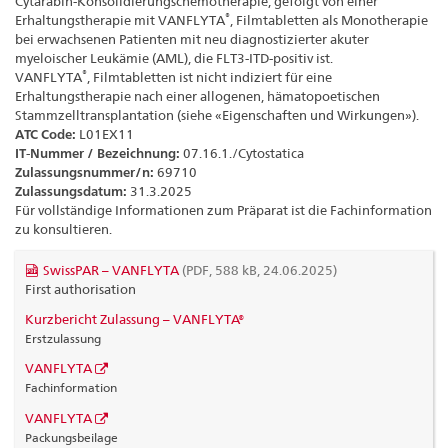
Cytarabin-Konsolidierungschemotherapie, gefolgt von einer
®
Erhaltungstherapie mit VANFLYTA
, Filmtabletten als Monotherapie
bei erwachsenen Patienten mit neu diagnostizierter akuter
myeloischer Leukämie (AML), die FLT3-ITD-positiv ist.
®
VANFLYTA
, Filmtabletten ist nicht indiziert für eine
Erhaltungstherapie nach einer allogenen, hämatopoetischen
Stammzelltransplantation (siehe «Eigenschaften und Wirkungen»).
ATC Code:
L01EX11
IT-Nummer / Bezeichnung:
07.16.1./Cytostatica
Zulassungsnummer/n:
69710
Zulassungsdatum:
31.3.2025
Für vollständige Informationen zum Präparat ist die Fachinformation
zu konsultieren.
SwissPAR – VANFLYTA
(PDF, 588 kB, 24.06.2025)
First authorisation
Kurzbericht Zulassung – VANFLYTA®
Erstzulassung
VANFLYTA
Fachinformation
VANFLYTA
Packungsbeilage