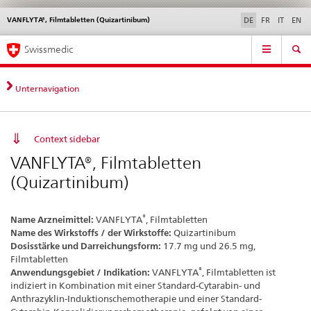
VANFLYTA®, Filmtabletten (Quizartinibum)
Sprachwahl
Service
DE
FR
IT
EN
navigation
Direktnavigation
Hauptnavigation
News & Updates
Recht | Normen
Kontakt | Support & Hilfe
Swissmedic
News,
Rechtsgrundlagen,
Kontakt
Unternavigation
Context sidebar
VANFLYTA®, Filmtabletten
(Quizartinibum)
®
Name Arzneimittel:
VANFLYTA
, Filmtabletten
Name des Wirkstoffs / der Wirkstoffe:
Quizartinibum
Dosisstärke und Darreichungsform:
17.7 mg und 26.5 mg,
Filmtabletten
®
Anwendungsgebiet / Indikation:
VANFLYTA
, Filmtabletten ist
indiziert in Kombination mit einer Standard-Cytarabin- und
Anthrazyklin-Induktionschemotherapie und einer Standard-