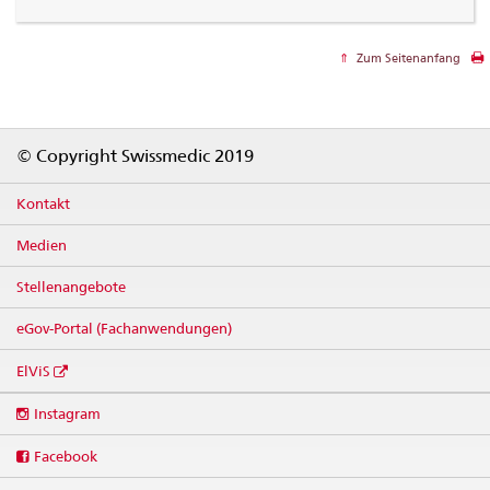
Zum Seitenanfang
Footer
© Copyright Swissmedic 2019
Kontakt
Medien
Stellenangebote
eGov-Portal (Fachanwendungen)
ElViS
Social
Instagram
media
links
Facebook