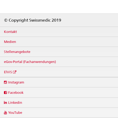
Footer
© Copyright Swissmedic 2019
Kontakt
Medien
Stellenangebote
eGov-Portal (Fachanwendungen)
ElViS
Social
Instagram
media
links
Facebook
Linkedin
YouTube