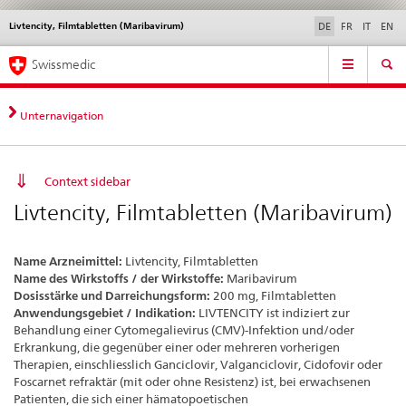
Livtencity, Filmtabletten (Maribavirum)
Sprachwahl
Service
DE
FR
IT
EN
navigation
Direktnavigation
Hauptnavigation
News & Updates
Recht | Normen
Kontakt | Support & Hilfe
Swissmedic
News,
Rechtsgrundlagen,
Kontakt
Unternavigation
Context sidebar
Livtencity, Filmtabletten (Maribavirum)
Name Arzneimittel:
Livtencity, Filmtabletten
Name des Wirkstoffs / der Wirkstoffe:
Maribavirum
Dosisstärke und Darreichungsform:
200 mg, Filmtabletten
Anwendungsgebiet / Indikation:
LIVTENCITY ist indiziert zur
Behandlung einer Cytomegalievirus (CMV)-Infektion und/oder
Erkrankung, die gegenüber einer oder mehreren vorherigen
Therapien, einschliesslich Ganciclovir, Valganciclovir, Cidofovir oder
Foscarnet refraktär (mit oder ohne Resistenz) ist, bei erwachsenen
Patienten, die sich einer hämatopoetischen