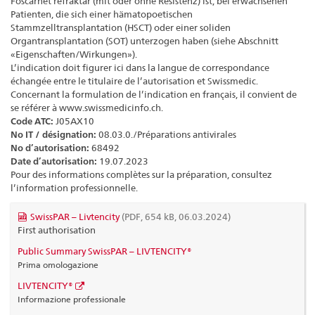
Foscarnet refraktär (mit oder ohne Resistenz) ist, bei erwachsenen
Patienten, die sich einer hämatopoetischen
Stammzelltransplantation (HSCT) oder einer soliden
Organtransplantation (SOT) unterzogen haben (siehe Abschnitt
«Eigenschaften/Wirkungen»).
L’indication doit figurer ici dans la langue de correspondance
échangée entre le titulaire de l’autorisation et Swissmedic.
Concernant la formulation de l’indication en français, il convient de
se référer à www.swissmedicinfo.ch.
Code ATC:
J05AX10
No IT / désignation:
08.03.0./Préparations antivirales
No d’autorisation:
68492
Date d’autorisation:
19.07.2023
Pour des informations complètes sur la préparation, consultez
l’information professionnelle.
SwissPAR – Livtencity
(PDF, 654 kB, 06.03.2024)
First authorisation
Public Summary SwissPAR – LIVTENCITY®
Prima omologazione
LIVTENCITY®
Informazione professionale