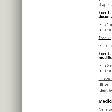
si appli
Fase 1:
docume
31 m
1° l
Fase 2:
comu
Fase 3:
modific
26 s
1° l
Eccezio
differe
identifi
Medica
Nella v