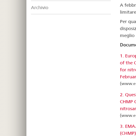
A febbr
Archivio
limitar
Per qua
disposiz
meglio 
Documen
1. Euro
of the 
for nit
Februar
(www.e
2. Ques
CHMP Op
nitrosa
(www.e
3. EMA
(CHMP) 