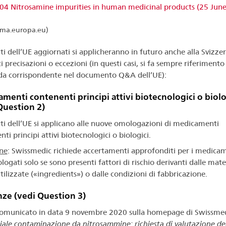
4 Nitrosamine impurities in human medicinal products (25 Jun
ma.europa.eu)
iti dell’UE aggiornati si applicheranno in futuro anche alla Svizzer
 precisazioni o eccezioni (in questi casi, si fa sempre riferimento 
a corrispondente nel documento Q&A dell’UE):
menti contenenti principi attivi biotecnologici o biolo
Question 2)
siti dell’UE si applicano alle nuove omologazioni di medicamenti
ti principi attivi biotecnologici o biologici.
ne
: Swissmedic richiede accertamenti approfonditi per i medica
ogati solo se sono presenti fattori di rischio derivanti dalle mate
tilizzate («ingredients») o dalle condizioni di fabbricazione.
ze (vedi Question 3)
municato in data 9 novembre 2020 sulla homepage di Swissme
ale contaminazione da nitrosammine: richiesta di valutazione dei