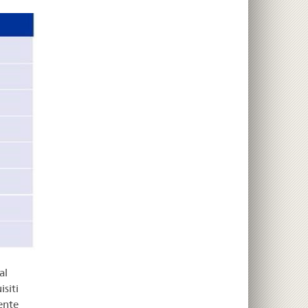
al
isiti
ente