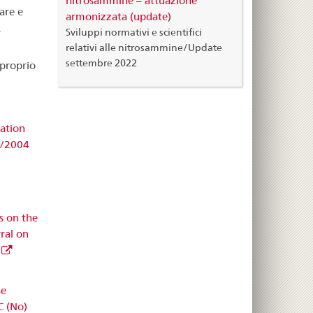
nitrosammine – attuazione
are e
armonizzata (update)
.
Sviluppi normativi e scientifici
relativi alle nitrosammine/Update
settembre 2022
 proprio
ation
6/2004
s on the
ral on
se
C (No)