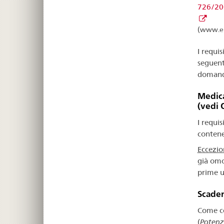
726/200
(www.e
I requis
seguenti
domand
Medica
(vedi 
I requi
contenen
Eccezio
già omol
prime u
Scaden
Come co
(
Potenzi