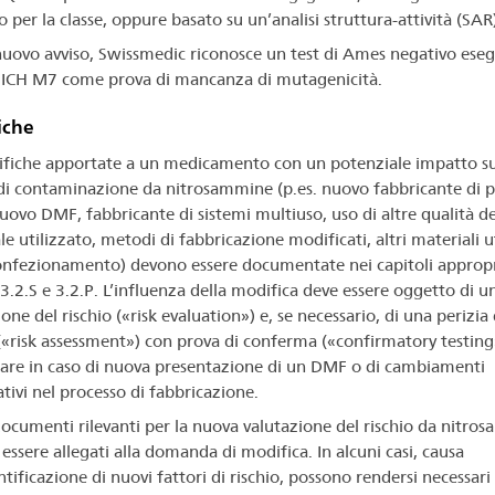
o per la classe, oppure basato su un’analisi struttura-attività (SAR)
nuovo avviso, Swissmedic riconosce un test di Ames negativo eseg
i ICH M7 come prova di mancanza di mutagenicità.
iche
fiche apportate a un medicamento con un potenziale impatto su
 di contaminazione da nitrosammine (p.es. nuovo fabbricante di p
nuovo DMF, fabbricante di sistemi multiuso, uso di altre qualità de
e utilizzato, metodi di fabbricazione modificati, altri materiali ut
confezionamento) devono essere documentate nei capitoli appropr
3.2.S e 3.2.P. L’influenza della modifica deve essere oggetto di u
one del rischio («risk evaluation») e, se necessario, di una perizia 
 («risk assessment») con prova di conferma («confirmatory testing»
lare in caso di nuova presentazione di un DMF o di cambiamenti
ativi nel processo di fabbricazione.
 documenti rilevanti per la nuova valutazione del rischio da nitro
essere allegati alla domanda di modifica. In alcuni casi, causa
ntificazione di nuovi fattori di rischio, possono rendersi necessar