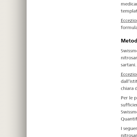
medicam
template
Eccezio
formula
Metodi
Swissmed
nitrosa
sartani.
Eccezio
dall’is
chiara 
Per le 
suffici
Swissme
Quantif
I seguen
nitrosa