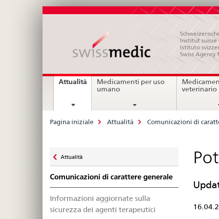
Schweizerische
Institut suiss
Istituto svizze
Swiss Agency 
Navigation
current
Attualità
Medicamenti per uso
Medicament
page
umano
veterinario
Breadcrumb
Pagina iniziale
Attualità
Comunicazioni di caratt
Zurück
Pot
Attualità
zu
Comunicazioni di carattere generale
Updat
Informazioni aggiornate sulla
16.04.
sicurezza dei agenti terapeutici