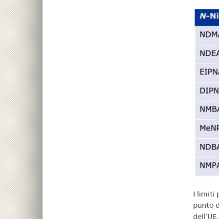
I limiti
punto di
dell’UE