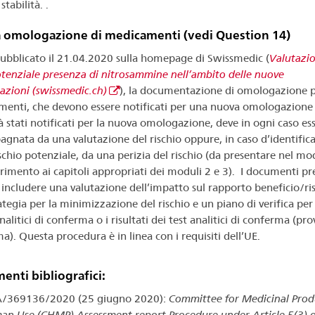
stabilità. .
 omologazione di medicamenti (vedi Question 14)
bblicato il 21.04.2020 sulla homepage di Swissmedic (
Valutazi
otenziale presenza di nitrosammine nell’ambito delle nuove
zioni (swissmedic.ch)
), la documentazione di omologazione p
enti, che devono essere notificati per una nuova omologazione
à stati notificati per la nuova omologazione, deve in ogni caso es
gnata da una valutazione del rischio oppure, in caso d’identific
ischio potenziale, da una perizia del rischio (da presentare nel mo
erimento ai capitoli appropriati dei moduli 2 e 3). I documenti pr
includere una valutazione dell’impatto sul rapporto beneficio/ris
tegia per la minimizzazione del rischio e un piano di verifica per 
alitici di conferma o i risultati dei test analitici di conferma (pro
a). Questa procedura è in linea con i requisiti dell’UE.
menti bibliografici:
/369136/2020 (25 giugno 2020):
Committee for Medicinal Produ
n Use (CHMP) Assessment report Procedure under Article 5(3) o