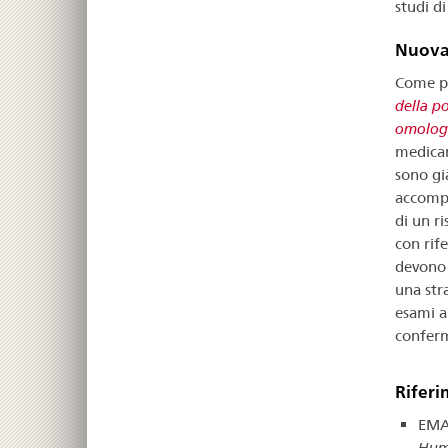
studi di 
Nuova
Come pu
della p
omologa
medicam
sono gi
accompa
di un r
con rif
devono 
una stra
esami an
conferm
Riferi
EMA
Huma