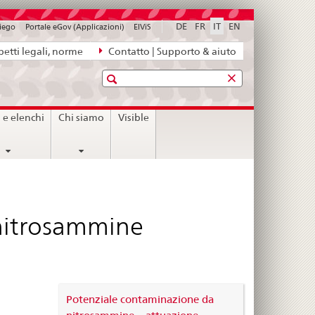
DE
FR
IT
EN
piego
Portale eGov (Applicazioni)
ElViS
etti legali, norme
Contatto | Supporto & aiuto
Ricerca
i e elenchi
Chi siamo
Visible
nitrosammine
Potenziale contaminazione da