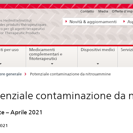
Contatto
Media
Offerte d'im
Navigazione
s Heilmittelinstitut
Novità & aggiornamenti
Asp
e des produits thérapeutiques
diretta:
ro per gli agenti terapeutici
for Therapeutic Products
novità,
aspetti
i per uso
Medicamenti
Dispositivi medici
Serviz
legali,
complementari e
contatto
fitoterapeutici
ere generale
Potenziale contaminazione da nitrosammine
enziale contaminazione da 
e – Aprile 2021
2021