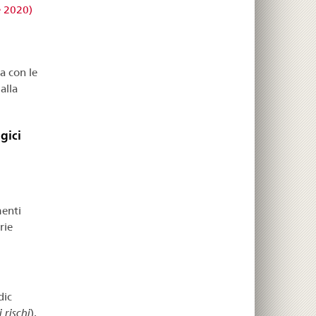
e 2020)
a con le
alla
gici
menti
rie
dic
 rischi
),