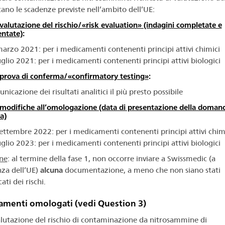
cano le scadenze previste nell’ambito dell’UE:
 valutazione del rischio/«risk evaluation» (indagini completate e
ntate)
:
arzo 2021: per i medicamenti contenenti principi attivi chimici
uglio 2021: per i medicamenti contenenti principi attivi biologici
 prova di conferma/«confirmatory testing»
:
nicazione dei risultati analitici il più presto possibile
 modifiche all’omologazione (data di presentazione della domand
a)
ettembre 2022: per i medicamenti contenenti principi attivi chim
uglio 2023: per i medicamenti contenenti principi attivi biologici
ne
: al termine della fase 1, non occorre inviare a Swissmedic (a
nza dell’UE)
alcuna
documentazione, a meno che non siano stati
cati dei rischi.
menti omologati (vedi Question 3)
alutazione del rischio di contaminazione da nitrosammine di