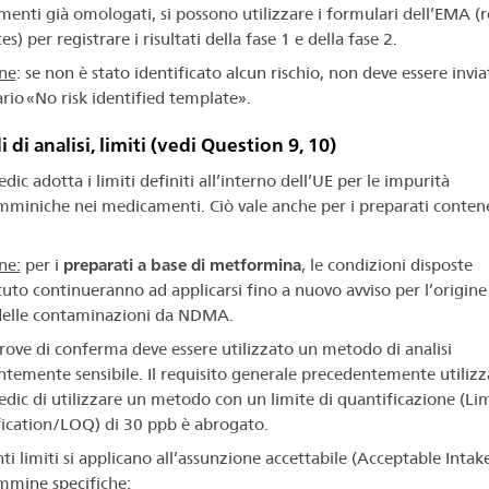
enti già omologati, si possono utilizzare i formulari dell’EMA (
s) per registrare i risultati della fase 1 e della fase 2.
ne
: se non è stato identificato alcun rischio, non deve essere invi
rio «No risk identified template».
 di analisi, limiti (vedi Question 9, 10)
ic adotta i limiti definiti all’interno dell’UE per le impurità
mminiche nei medicamenti. Ciò vale anche per i preparati conten
ne:
per i
preparati a base di metformina
, le condizioni disposte
tituto continueranno ad applicarsi fino a nuovo avviso per l’origin
delle contaminazioni da NDMA.
prove di conferma deve essere utilizzato un metodo di analisi
entemente sensibile. Il requisito generale precedentemente utiliz
dic di utilizzare un metodo con un limite di quantificazione (Lim
ication/LOQ) di 30 ppb è abrogato.
ti limiti si applicano all’assunzione accettabile (Acceptable Intak
mmine specifiche: