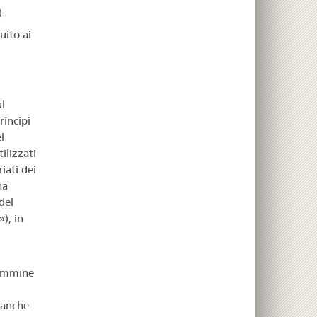
.
uito ai
l
rincipi
l
ilizzati
iati dei
na
del
), in
sammine
i anche