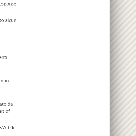
response
ato alcun
enti
e non
zato da
it of
e/AI) di