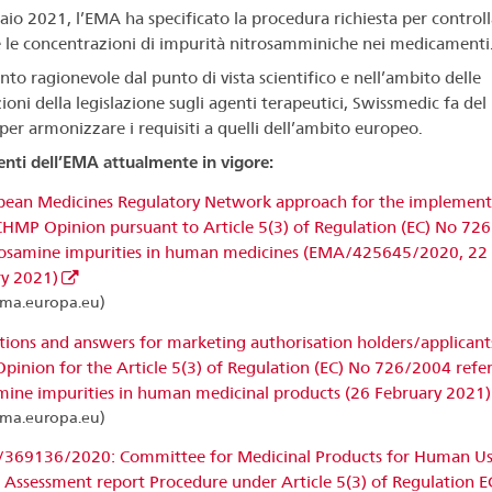
aio 2021, l’EMA ha specificato la procedura richiesta per controll
e le concentrazioni di impurità nitrosamminiche nei medicamenti
nto ragionevole dal punto di vista scientifico e nell’ambito delle
ioni della legislazione sugli agenti terapeutici, Swissmedic fa del
per armonizzare i requisiti a quelli dell’ambito europeo.
ti dell’EMA attualmente in vigore:
pean Medicines Regulatory Network approach for the implement
CHMP Opinion pursuant to Article 5(3) of Regulation (EC) No 72
rosamine impurities in human medicines (EMA/425645/2020, 22
y 2021)
ma.europa.eu)
tions and answers for marketing authorisation holders/applicant
inion for the Article 5(3) of Regulation (EC) No 726/2004 refer
mine impurities in human medicinal products (26 February 2021)
ma.europa.eu)
/369136/2020: Committee for Medicinal Products for Human U
Assessment report Procedure under Article 5(3) of Regulation E