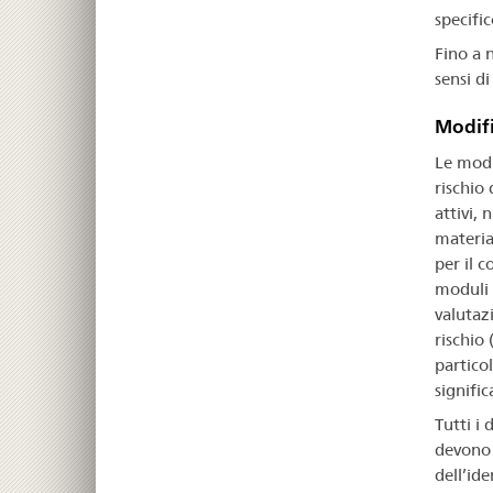
specific
Fino a 
sensi d
Modif
Le modi
rischio
attivi, 
material
per il 
moduli 
valutazi
rischio
partico
signific
Tutti i
devono 
dell’ide