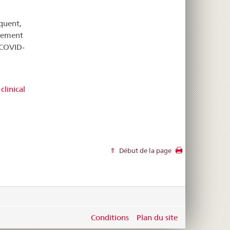
équent,
agement
 COVID-
linical
Début de la page
Conditions
Plan du site