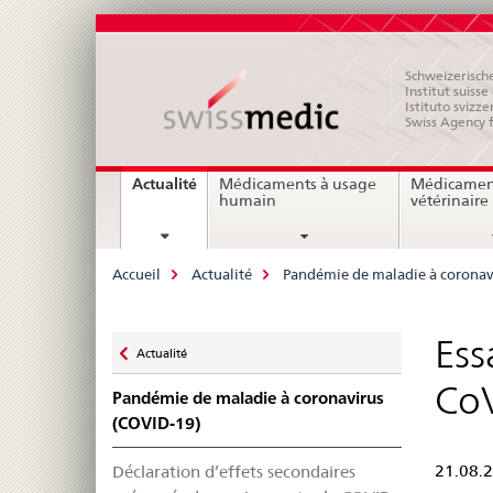
Schweizerische
Institut suiss
Istituto svizze
Swiss Agency 
Navigation
current
Actualité
Médicaments à usage
Médicamen
page
humain
vétérinaire
Breadcrumb
Accueil
Actualité
Pandémie de maladie à coronav
Zurück
Ess
Actualité
zu
Co
Pandémie de maladie à coronavirus
(COVID-19)
Déclaration d’effets secondaires
21.08.