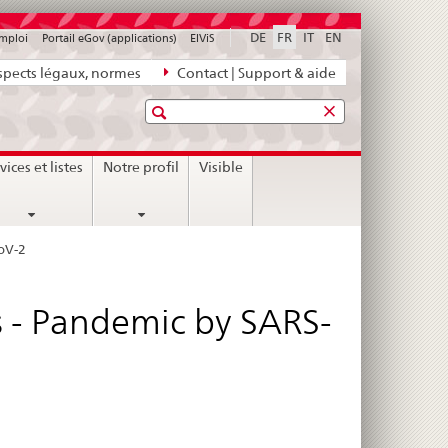
DE
FR
IT
EN
emploi
Portail eGov (applications)
ElViS
pects légaux, normes
Contact | Support & aide
Recherche
vices et listes
Notre profil
Visible
CoV-2
s - Pandemic by SARS-