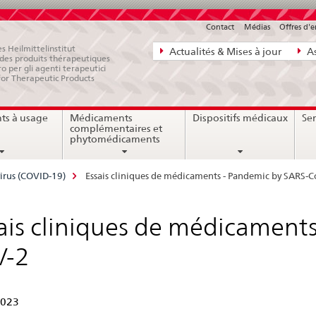
Contact
Médias
Offres d'
Navigation
s Heilmittelinstitut
Actualités & Mises à jour
As
e des produits thérapeutiques
directe:
ro per gli agenti terapeutici
for Therapeutic Products
actualités,
bases
ts à usage
Médicaments
Dispositifs médicaux
Ser
juridiques,
complémentaires et
contact
phytomédicaments
irus (COVID-19)
Essais cliniques de médicaments - Pandemic by SARS-
ais cliniques de médicament
V-2
2023