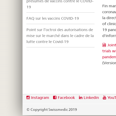
présumés de vaccins contre le COVID-
Fin mar
19
coronav
la dire
FAQ sur les vaccins COVID-19
of clin
19 pand
Point sur l’octroi des autorisations de
d'infor
mise sur le marché dans le cadre de la
lutte contre le Covid-19
Join
trials 
pandem
(Versio
Footer
Social
Instagram
Facebook
Linkedin
You
media
links
© Copyright Swissmedic 2019