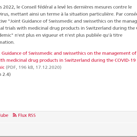
s 2022, le Conseil fédéral a levé les dernières mesures contre le
irus, mettant ainsi un terme à la situation particulière. Par cons
ctive "Joint Guidance of Swissmedic and swissethics on the man
ical trials with medicinal drug products in Switzerland during the
emic" n'est plus en vigueur et n'est plus publiée qu'à titre
mation.
t Guidance of Swissmedic and swissethics on the management of c
with medicinal drug products in Switzerland during the COVID-19
ic
(PDF, 196 kB, 17.12.2020)
n 2.4)
Tube
Flux RSS