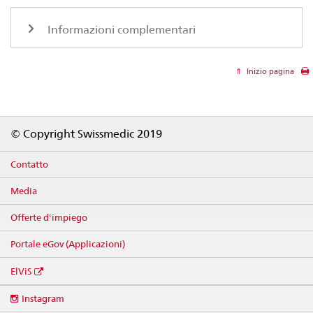
Informazioni complementari
Inizio pagina
Footer
© Copyright Swissmedic 2019
Contatto
Media
Offerte d'impiego
Portale eGov (Applicazioni)
ElViS
Social
Instagram
media