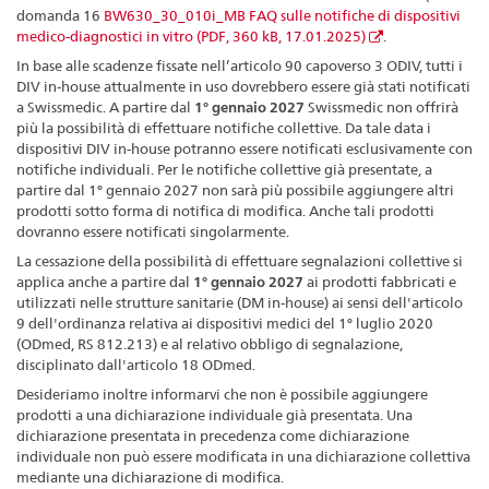
domanda 16
BW630_30_010i_MB FAQ sulle notifiche di dispositivi
medico-diagnostici in vitro (PDF, 360 kB, 17.01.2025)
.
In base alle scadenze fissate nell’articolo 90 capoverso 3 ODIV, tutti i
DIV in-house attualmente in uso dovrebbero essere già stati notificati
a Swissmedic. A partire dal
1° gennaio 2027
Swissmedic non offrirà
più la possibilità di effettuare notifiche collettive. Da tale data i
dispositivi DIV in-house potranno essere notificati esclusivamente con
notifiche individuali. Per le notifiche collettive già presentate, a
partire dal 1° gennaio 2027 non sarà più possibile aggiungere altri
prodotti sotto forma di notifica di modifica. Anche tali prodotti
dovranno essere notificati singolarmente.
La cessazione della possibilità di effettuare segnalazioni collettive si
applica anche a partire dal
1° gennaio 2027
ai prodotti fabbricati e
utilizzati nelle strutture sanitarie (DM in-house) ai sensi dell'articolo
9 dell'ordinanza relativa ai dispositivi medici del 1° luglio 2020
(ODmed, RS 812.213) e al relativo obbligo di segnalazione,
disciplinato dall'articolo 18 ODmed.
Desideriamo inoltre informarvi che non è possibile aggiungere
prodotti a una dichiarazione individuale già presentata. Una
dichiarazione presentata in precedenza come dichiarazione
individuale non può essere modificata in una dichiarazione collettiva
mediante una dichiarazione di modifica.