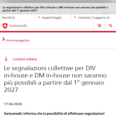
Le segnalazioni collettive per DIV in‑house e DM in‑house non saranno più possibili a
Service
partire dal 1° gennaio 2027
navigation
Navigazione
DE
FR
IT
EN
Novità &
Aspetti legali,
Contatto | Supporto &
diretta:
Navigation
aggiornamenti
norme
aiuto
novità,
Swissmedic
aspetti
legali,
Unternavigation
contatto
Context sidebar
Le segnalazioni collettive per DIV
in‑house e DM in‑house non saranno
più possibili a partire dal 1° gennaio
2027
17.04.2026
Swissmedic informa che la possibilità di effettuare segnalazioni