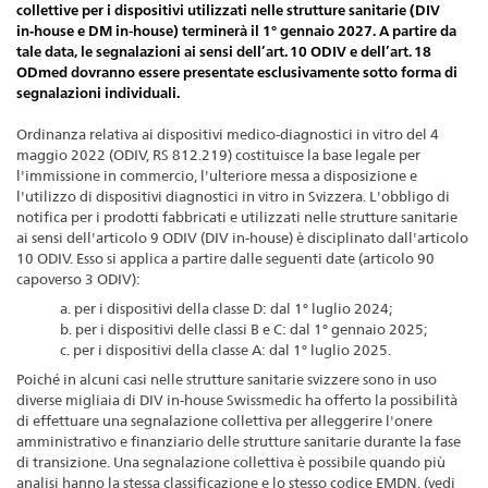
collettive per i dispositivi utilizzati nelle strutture sanitarie (DIV
in‑house e DM in-house) terminerà il 1° gennaio 2027. A partire da
tale data, le segnalazioni ai sensi dell’art. 10 ODIV e dell’art. 18
ODmed dovranno essere presentate esclusivamente sotto forma di
segnalazioni individuali.
Ordinanza relativa ai dispositivi medico-diagnostici in vitro
del 4
maggio 2022 (ODIV, RS 812.219) costituisce la base legale per
l'immissione in commercio, l'ulteriore messa a disposizione e
l'utilizzo di dispositivi diagnostici in vitro in Svizzera. L'obbligo di
notifica per i prodotti fabbricati e utilizzati nelle strutture sanitarie
ai sensi dell'articolo 9 ODIV (DIV in-house) è disciplinato dall'articolo
10 ODIV. Esso si applica a partire dalle seguenti date (articolo 90
capoverso 3 ODIV):
a. per i dispositivi della classe D: dal 1° luglio 2024;
b. per i dispositivi delle classi B e C: dal 1° gennaio 2025;
c. per i dispositivi della classe A: dal 1° luglio 2025.
Poiché in alcuni casi nelle strutture sanitarie svizzere sono in uso
diverse migliaia di DIV in-house Swissmedic ha offerto la possibilità
di effettuare una segnalazione collettiva per alleggerire l'onere
amministrativo e finanziario delle strutture sanitarie durante la fase
di transizione. Una segnalazione collettiva è possibile quando più
analisi hanno la stessa classificazione e lo stesso codice EMDN. (vedi