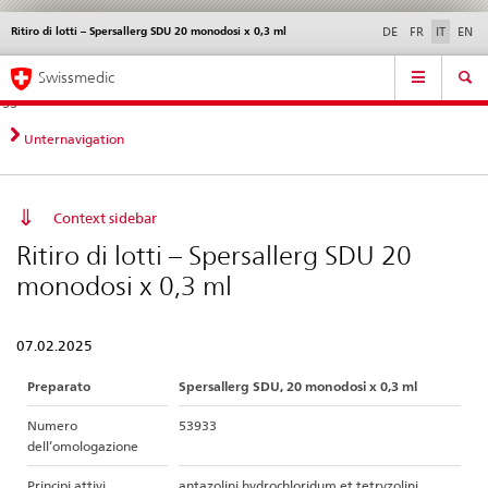
Ritiro di lotti – Spersallerg SDU 20 monodosi x 0,3 ml
Service
DE
FR
IT
EN
navigation
Navigazione
Navigation
Novità &
Aspetti legali,
Contatto | Supporto &
Swissmedic
diretta:
aggiornamenti
norme
aiuto
novità,
aspetti
Unternavigation
legali,
contatto
Context sidebar
Ritiro di lotti – Spersallerg SDU 20
monodosi x 0,3 ml
07.02.2025
Preparato
Spersallerg SDU, 20 monodosi x 0,3 ml
Numero
53933
dell’omologazione
Principi attivi
antazolini hydrochloridum et tetryzolini