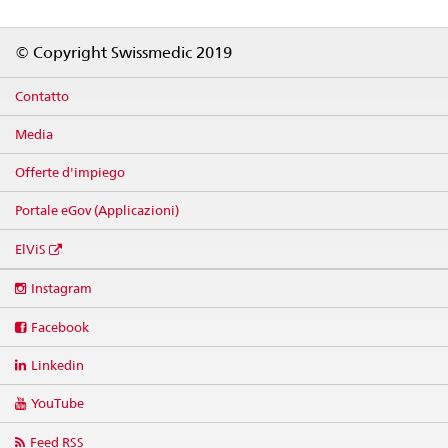
Footer
© Copyright Swissmedic 2019
Contatto
Media
Offerte d'impiego
Portale eGov (Applicazioni)
ElViS
Social
Instagram
media
links
Facebook
Linkedin
YouTube
Feed RSS