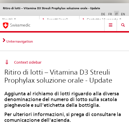
Ritiro di lotti – Vitamina D3 Streuli Prophylax soluzione orale - Update
Service
navigation
DE
FR
IT
EN
Navigazione
Novità &
Aspetti legali,
Contatto | Supporto &
Navigation
diretta:
Swissmedic
aggiornamenti
norme
aiuto
novità,
aspetti
legali,
Unternavigation
contatto
Context sidebar
Ritiro di lotti – Vitamina D3 Streuli
Prophylax soluzione orale - Update
Aggiunta al richiamo di lotti riguardo alla diversa
denominazione del numero di lotto sulla scatola
pieghevole e sull'etichetta della bottiglia.
Per ulteriori informazioni, si prega di consultare la
comunicazione dell'azienda.