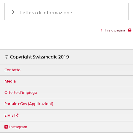
Lettera di informazione
Inizio pagina
Footer
© Copyright Swissmedic 2019
Contatto
Media
Offerte d'impiego
Portale eGov (Applicazioni)
ElViS
Social
Instagram
media