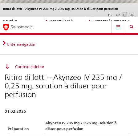
Ritiro di lotti – Akynzeo IV 235 mg / 0,25 mg, solution à diluer pour perfusion
Service
navigation
DE
FR
IT
EN
Navigazione
Novità &
Aspetti legali,
Contatto | Supporto &
Navigation
diretta:
Swissmedic
aggiornamenti
norme
aiuto
novità,
aspetti
legali,
Unternavigation
contatto
Context sidebar
Ritiro di lotti – Akynzeo IV 235 mg /
0,25 mg, solution à diluer pour
perfusion
01.02.2025
Akynzeo IV 235 mg / 0,25 mg, solution à
Préparation
diluer pour perfusion