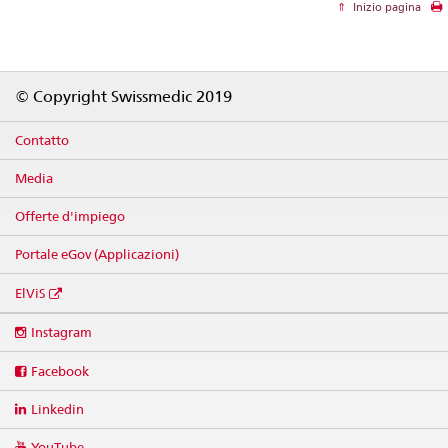
Inizio pagina
Footer
© Copyright Swissmedic 2019
Contatto
Media
Offerte d'impiego
Portale eGov (Applicazioni)
ElViS
Social
Instagram
media
links
Facebook
Linkedin
YouTube