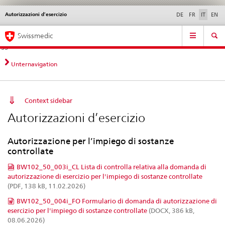
Autorizzazioni d’esercizio
Service
DE
FR
IT
EN
navigation
Navigazione
Navigation
Novità &
Aspetti legali,
Contatto | Supporto &
Swissmedic
diretta:
aggiornamenti
norme
aiuto
novità,
aspetti
Unternavigation
legali,
contatto
Context sidebar
Autorizzazioni d’esercizio
Autorizzazione per l’impiego di sostanze
controllate
BW102_50_003i_CL Lista di controlla relativa alla domanda di
autorizzazione di esercizio per l'impiego di sostanze controllate
(PDF, 138 kB, 11.02.2026)
BW102_50_004i_FO Formulario di domanda di autorizzazione di
esercizio per l'impiego di sostanze controllate
(DOCX, 386 kB,
08.06.2026)