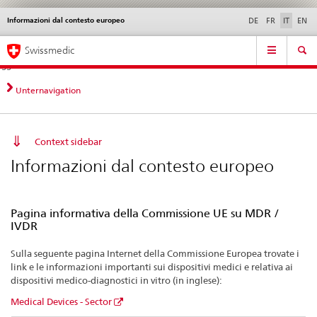
Informazioni dal contesto europeo
Service
DE
FR
IT
EN
navigation
Navigazione
Navigation
Novità &
Aspetti legali,
Contatto | Supporto &
Swissmedic
diretta:
aggiornamenti
norme
aiuto
novità,
aspetti
Unternavigation
legali,
contatto
Context sidebar
Informazioni dal contesto europeo
Pagina informativa della Commissione UE su MDR /
IVDR
Sulla seguente pagina Internet della Commissione Europea trovate i
link e le informazioni importanti sui dispositivi medici e relativa ai
dispositivi medico-diagnostici in vitro (in inglese):
Medical Devices - Sector