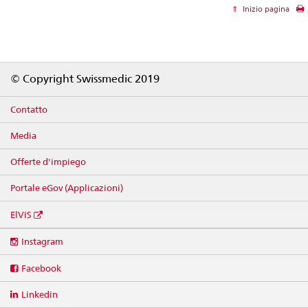
Inizio pagina
Footer
© Copyright Swissmedic 2019
Contatto
Media
Offerte d'impiego
Portale eGov (Applicazioni)
ElViS
Social
Instagram
media
links
Facebook
Linkedin