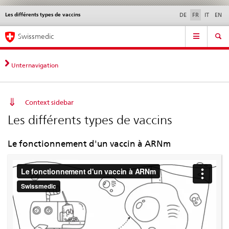
Les différents types de vaccins
Service
DE
FR
IT
EN
navigation
Navigation
Navigation
Actualités & Mises à
Aspects légaux,
Contact | Support &
Swissmedic
directe:
jour
normes
aide
actualités,
bases
Unternavigation
juridiques,
contact
Context sidebar
Les différents types de vaccins
Le fonctionnement d'un vaccin à ARNm