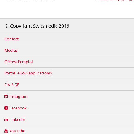
Footer
© Copyright Swissmedic 2019
Contact
Médias
Offres d'emploi
Portail eGov (applications)
ElViS
Social
Instagram
media
links
Facebook
Linkedin
YouTube