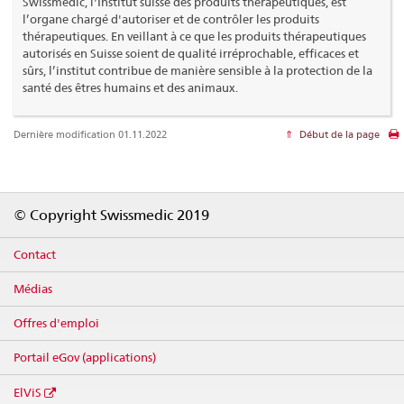
Swissmedic, l'Institut suisse des produits thérapeutiques, est
l’organe chargé d'autoriser et de contrôler les produits
thérapeutiques. En veillant à ce que les produits thérapeutiques
autorisés en Suisse soient de qualité irréprochable, efficaces et
sûrs, l’institut contribue de manière sensible à la protection de la
santé des êtres humains et des animaux.
Dernière modification 01.11.2022
Début de la page
Footer
© Copyright Swissmedic 2019
Contact
Médias
Offres d'emploi
Portail eGov (applications)
ElViS