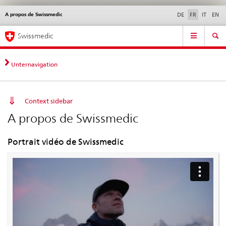
A propos de Swissmedic
Service
DE
FR
IT
EN
navigation
Navigation
Navigation
Actualités & Mises à
Aspects légaux,
Contact | Support &
Swissmedic
directe:
jour
normes
aide
actualités,
bases
Unternavigation
juridiques,
contact
Context sidebar
A propos de Swissmedic
Portrait vidéo de Swissmedic