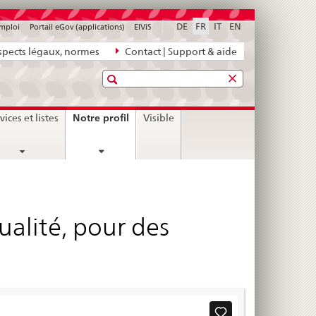
DE
FR
IT
EN
emploi
Portail eGov (applications)
ElViS
pects légaux, normes
Contact | Support & aide
Recherche
current
Notre profil
vices et listes
Visible
page
ualité, pour des