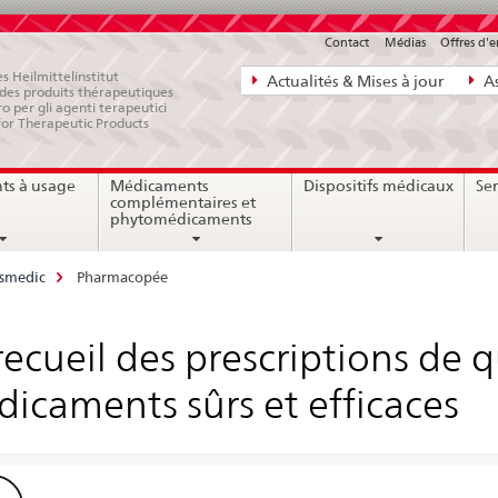
Contact
Médias
Offres d'
Navigation
s Heilmittelinstitut
Actualités & Mises à jour
As
e des produits thérapeutiques
directe:
ro per gli agenti terapeutici
for Therapeutic Products
actualités,
bases
ts à usage
Médicaments
Dispositifs médicaux
Ser
juridiques,
complémentaires et
contact
phytomédicaments
ssmedic
Pharmacopée
recueil des prescriptions de q
icaments sûrs et efficaces