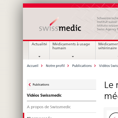
Schweizerische
Institut suiss
Istituto svizze
Swiss Agency 
Navigation
Actualité
Médicaments à usage
Médicamen
humain
vétérinaire
Breadcrumb
Accueil
Notre profil
Publications
Vidéos Swi
Zurück
Le 
Publications
zu
méd
Vidéos Swissmedic
A propos de Swissmedic