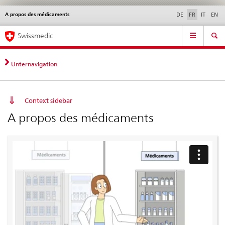
A propos des médicaments
Service
DE
FR
IT
EN
navigation
Navigation
Navigation
Actualités & Mises à
Aspects légaux,
Contact | Support &
Swissmedic
directe:
jour
normes
aide
actualités,
bases
Unternavigation
juridiques,
contact
Context sidebar
A propos des médicaments