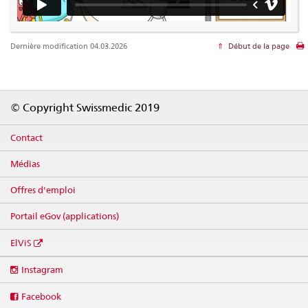
Dernière modification 04.03.2026
Début de la page
Footer
© Copyright Swissmedic 2019
Contact
Médias
Offres d'emploi
Portail eGov (applications)
ElViS
Social
Instagram
media
links
Facebook