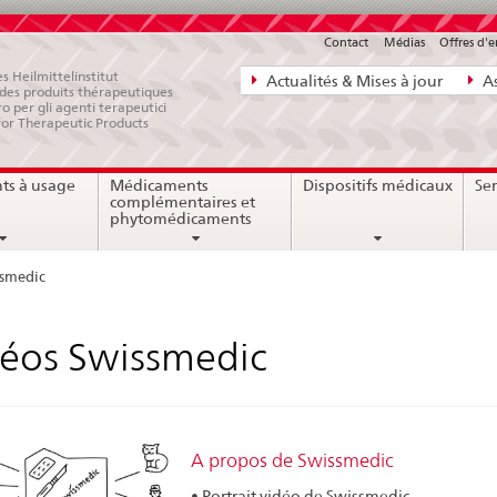
Contact
Médias
Offres d'
Navigation
s Heilmittelinstitut
Actualités & Mises à jour
As
e des produits thérapeutiques
directe:
ro per gli agenti terapeutici
for Therapeutic Products
actualités,
bases
ts à usage
Médicaments
Dispositifs médicaux
Ser
juridiques,
complémentaires et
contact
phytomédicaments
ssmedic
éos Swissmedic
A propos de Swissmedic
• Portrait vidéo de Swissmedic