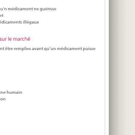
qu'n médicament ne guérisse
et
médicaments illégaux
 sur le marché
nt être remplies avant qu’un médicament puisse
aine humain
ion