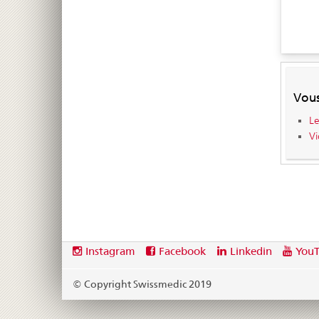
Vous
Le
Vi
Footer
Social
Instagram
Facebook
Linkedin
You
media
links
© Copyright Swissmedic 2019