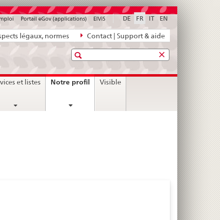
DE
FR
IT
EN
emploi
Portail eGov (applications)
ElViS
pects légaux, normes
Contact | Support & aide
Recherche
current
Notre profil
vices et listes
Visible
page