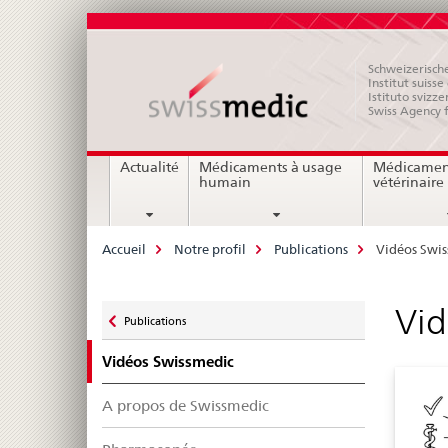
Schweizerische
Institut suiss
Istituto svizze
Swiss Agency 
Navigation
Actualité
Médicaments à usage
Médicamen
humain
vétérinaire
Breadcrumb
Accueil
Notre profil
Publications
Vidéos Swi
Zurück
Vid
Publications
zu
Vidéos Swissmedic
A propos de Swissmedic