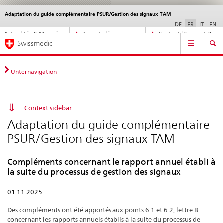
Adaptation du guide complémentaire PSUR/Gestion des signaux TAM
Service
navigation
DE
FR
IT
EN
Navigation
Actualités & Mises à
Aspects légaux,
Contact | Support &
Navigation
directe:
Swissmedic
jour
normes
aide
actualités,
bases
juridiques,
Unternavigation
contact
Context sidebar
Adaptation du guide complémentaire
PSUR/Gestion des signaux TAM
Compléments concernant le rapport annuel établi à
la suite du processus de gestion des signaux
01.11.2025
Des compléments ont été apportés aux points 6.1 et 6.2, lettre B
concernant les rapports annuels établis à la suite du processus de