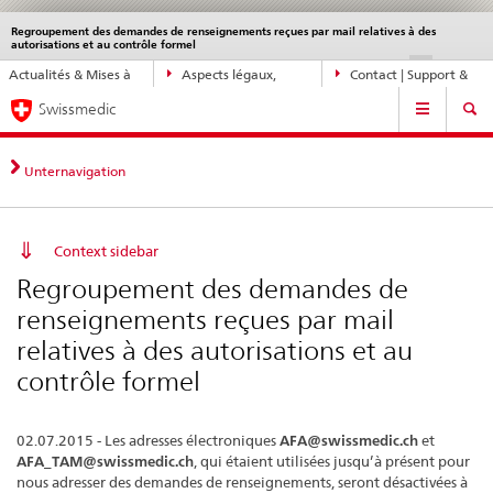
Regroupement des demandes de renseignements reçues par mail relatives à des
Service
autorisations et au contrôle formel
navigation
Navigation
DE
FR
IT
EN
Actualités & Mises à
Aspects légaux,
Contact | Support &
directe:
Navigation
jour
normes
aide
actualités,
Swissmedic
bases
juridiques,
Unternavigation
contact
Context sidebar
Regroupement des demandes de
renseignements reçues par mail
relatives à des autorisations et au
contrôle formel
02.07.2015 - Les adresses électroniques
AFA@swissmedic.ch
et
AFA_TAM@swissmedic.ch
, qui étaient utilisées jusqu’à présent pour
nous adresser des demandes de renseignements, seront désactivées à