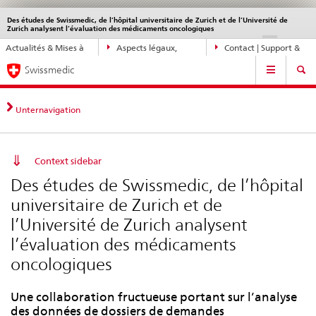
Des études de Swissmedic, de l’hôpital universitaire de Zurich et de l’Université de
Service
Zurich analysent l’évaluation des médicaments oncologiques
navigation
Navigation
DE
FR
IT
EN
Actualités & Mises à
Aspects légaux,
Contact | Support &
directe:
Navigation
jour
normes
aide
actualités,
Swissmedic
bases
juridiques,
Unternavigation
contact
Context sidebar
Des études de Swissmedic, de l’hôpital
universitaire de Zurich et de
l’Université de Zurich analysent
l’évaluation des médicaments
oncologiques
Une collaboration fructueuse portant sur l’analyse
des données de dossiers de demandes