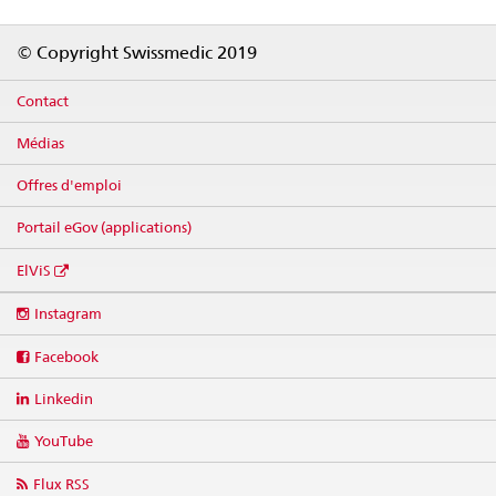
Footer
© Copyright Swissmedic 2019
Contact
Médias
Offres d'emploi
Portail eGov (applications)
ElViS
Social
Instagram
media
links
Facebook
Linkedin
YouTube
Flux RSS