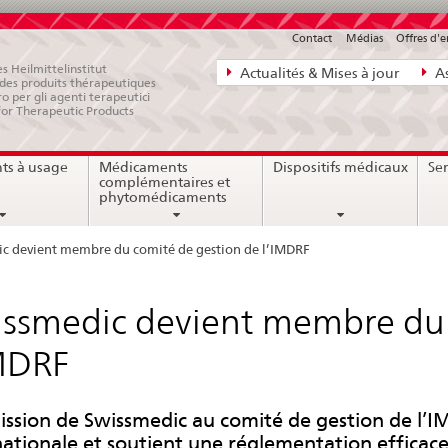
Contact
Médias
Offres d'
Navigation
s Heilmittelinstitut
Actualités & Mises à jour
As
e des produits thérapeutiques
directe:
ro per gli agenti terapeutici
for Therapeutic Products
actualités,
bases
ts à usage
Médicaments
Dispositifs médicaux
Ser
juridiques,
complémentaires et
contact
phytomédicaments
c devient membre du comité de gestion de l’IMDRF
ssmedic devient membre du 
MDRF
ission de Swissmedic au comité de gestion de l’I
nationale et soutient une réglementation efficace