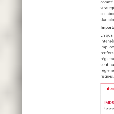
comité 
stratég
collabo
domaine
Importa
En qual
intensé
implica
renforc
régleme
continu
régleme
risques.
Info
IMDRF
(www.