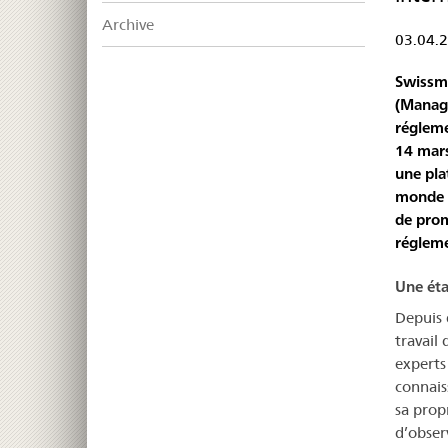
Archive
03.04.
Swissme
(Manage
régleme
14 mars
une pla
monde e
de prom
régleme
Une éta
Depuis 
travail
experts
connais
sa prop
d’obser