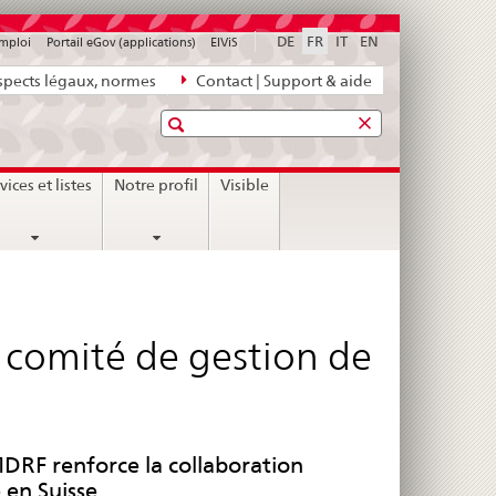
DE
FR
IT
EN
emploi
Portail eGov (applications)
ElViS
pects légaux, normes
Contact | Support & aide
Recherche
vices et listes
Notre profil
Visible
comité de gestion de
MDRF renforce la collaboration
 en Suisse