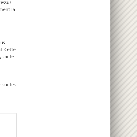
cessus
ment la
lus
l. Cette
 car le
 sur les