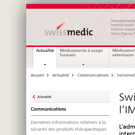
Schweizerische
Institut suiss
Istituto svizze
Swiss Agency 
Navigation
current
Actualité
Médicaments à usage
Médicamen
page
humain
vétérinaire
Breadcrumb
Accueil
Actualité
Communications
Swissmedi
Zurück
Swi
Actualité
zu
l’I
Communications
Dernières informations relatives à la
L’adm
sécurité des produits thérapeutiques
inter