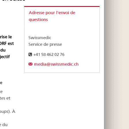
Adresse pour l'envoi de
questions
ise le
Swissmedic
DRF est
Service de presse
 du
+41 58 462 02 76
ectif
media@swissmedic.ch
le
ce
tes et
oups
). À
e du