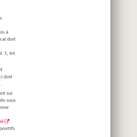
s
is à
cal doit
. 1, let.
if
i doit
.
nt sur
lis sous
enne
ié
positifs