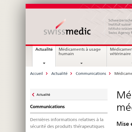
Schweizerische
Institut suiss
Istituto svizze
Swiss Agency 
Navigation
current
Actualité
Médicaments à usage
Médicamen
page
humain
vétérinaire
Breadcrumb
Accueil
Actualité
Communications
Médicamen
Zurück
Méd
Actualité
zu
méd
Communications
Dernières informations relatives à la
Mise 
sécurité des produits thérapeutiques