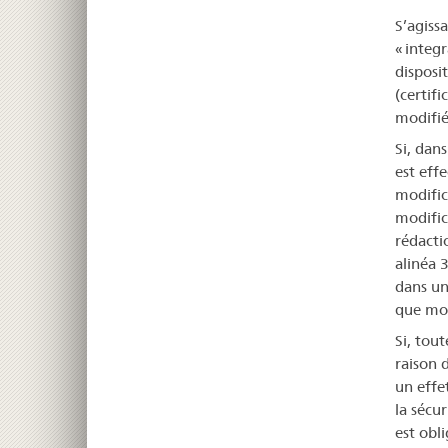
S’agiss
« integ
disposi
(certifi
modifié
Si, dan
est eff
modific
modific
rédacti
alinéa 3
dans un
que mod
Si, tout
raison 
un effet
la sécu
est obl