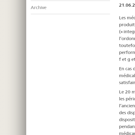
21.06.
Archive
Les méd
produit
(« integ
l’ordon
toutefo
perfor
f et g e
En cas 
médical
satisfa
Le 20 m
les péri
l’ancie
des dis
disposi
pendan
médicau