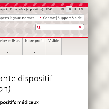
DE
FR
IT
EN
emploi
Portail eGov (applications)
ElViS
pects légaux, normes
Contact | Support & aide
Recherche
vices et listes
Notre profil
Visible
te dispositif
on)
spositifs médicaux