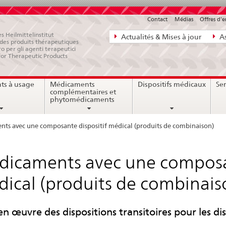
Contact
Médias
Offres d'
Navigation
s Heilmittelinstitut
Actualités & Mises à jour
As
e des produits thérapeutiques
directe:
ro per gli agenti terapeutici
for Therapeutic Products
actualités,
bases
ts à usage
Médicaments
Dispositifs médicaux
Ser
juridiques,
complémentaires et
contact
phytomédicaments
ts avec une composante dispositif médical (produits de combinaison)
icaments avec une composan
ical (produits de combinais
en œuvre des dispositions transitoires pour les di