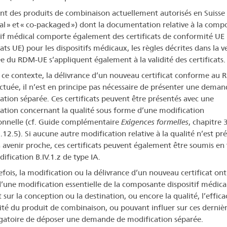
ant des produits de combinaison actuellement autorisés en Suisse
ral » et « co-packaged ») dont la documentation relative à la comp
tif médical comporte également des certificats de conformité UE
cats UE) pour les dispositifs médicaux, les règles décrites dans la v
e du RDM-UE s’appliquent également à la validité des certificats.
s ce contexte, la délivrance d’un nouveau certificat conforme au
ectuée, il n’est en principe pas nécessaire de présenter une dema
ation séparée. Ces certificats peuvent être présentés avec une
ation concernant la qualité sous forme d’une modification
onnelle (cf. Guide complémentaire
Exigences formelles
, chapitre 
.12.5). Si aucune autre modification relative à la qualité n’est pr
 avenir proche, ces certificats peuvent également être soumis en 
ification B.IV.1.z de type IA.
efois, la modification ou la délivrance d’un nouveau certificat ont
d’une modification essentielle de la composante dispositif médica
 sur la conception ou la destination, ou encore la qualité, l’effica
rité du produit de combinaison, ou pouvant influer sur ces dernière
igatoire de déposer une demande de modification séparée.