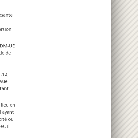
osante
ersion
 RDM-UE
nde de
3.12,
évue
tant
 lieu en
l ayant
cité ou
s, il