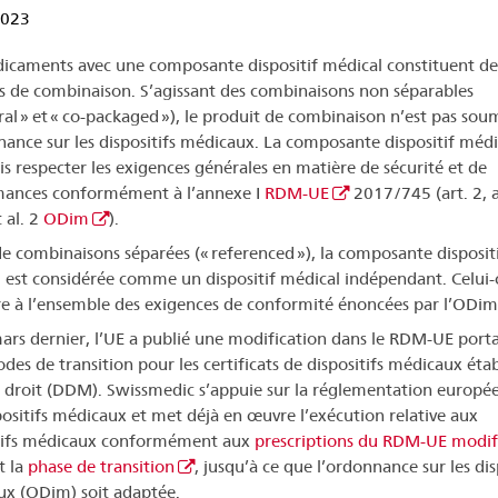
2023
icaments avec une composante dispositif médical constituent de
s de combinaison. S’agissant des combinaisons non séparables
ral » et « co-packaged »), le produit de combinaison n’est pas soum
nance sur les dispositifs médicaux. La composante dispositif médi
is respecter les exigences générales en matière de sécurité et de
mances conformément à l’annexe I
RDM-UE
2017/745 (art. 2, al
t al. 2
ODim
).
de combinaisons séparées (« referenced »), la composante disposit
 est considérée comme un dispositif médical indépendant. Celui-c
ire à l’ensemble des exigences de conformité énoncées par l’ODim
ars dernier, l’UE a publié une modification dans le RDM-UE porta
odes de transition pour les certificats de dispositifs médicaux étab
n droit (DDM). Swissmedic s’appuie sur la réglementation europé
positifs médicaux et met déjà en œuvre l’exécution relative aux
tifs médicaux conformément aux
prescriptions du RDM-UE modif
t la
phase de transition
, jusqu’à ce que l’ordonnance sur les dis
x (ODim) soit adaptée.