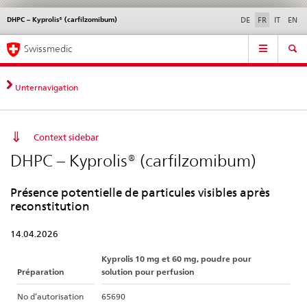
DHPC – Kyprolis® (carfilzomibum)
Service
DE
FR
IT
EN
navigation
Navigation
Navigation
Actualités & Mises à
Aspects légaux,
Contact | Support &
Swissmedic
directe:
jour
normes
aide
actualités,
bases
Unternavigation
juridiques,
contact
Context sidebar
DHPC – Kyprolis® (carfilzomibum)
Présence potentielle de particules visibles après
reconstitution
14.04.2026
Kyprolis 10 mg et 60 mg, poudre pour
Préparation
solution pour perfusion
No d’autorisation
65690