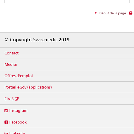
Début de la page
Footer
© Copyright Swissmedic 2019
Contact
Médias
Offres d'emploi
Portail eGov (applications)
ElViS
Social
Instagram
media
links
Facebook
Linkedin