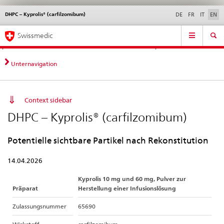
DHPC – Kyprolis® (carfilzomibum)
Languages
Service
DE
FR
IT
EN
navigation
Direct
Main
News &
Legal matters,
Contact | Support &
Swissmedic
navigation:
Navigation
Updates
standards
Help
news,
legal
Unternavigation
matters,
contact
Context sidebar
DHPC – Kyprolis® (carfilzomibum)
Potentielle sichtbare Partikel nach Rekonstitution
14.04.2026
Kyprolis 10 mg und 60 mg, Pulver zur
Präparat
Herstellung einer Infusionslösung
Zulassungsnummer
65690