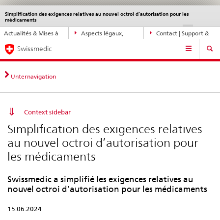
Simplification des exigences relatives au nouvel octroi d’autorisation pour les
Service
médicaments
navigation
Navigation
DE
FR
IT
EN
Actualités & Mises à
Aspects légaux,
Contact | Support &
directe:
Navigation
jour
normes
aide
actualités,
Swissmedic
bases
juridiques,
Unternavigation
contact
Context sidebar
Simplification des exigences relatives
au nouvel octroi d’autorisation pour
les médicaments
Swissmedic a simplifié les exigences relatives au
nouvel octroi d’autorisation pour les médicaments
15.06.2024