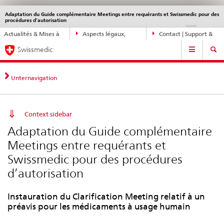
Adaptation du Guide complémentaire Meetings entre requérants et Swissmedic pour des
Service
procédures d’autorisation
navigation
Navigation
DE
FR
IT
EN
Actualités & Mises à
Aspects légaux,
Contact | Support &
directe:
Navigation
jour
normes
aide
actualités,
Swissmedic
bases
juridiques,
Unternavigation
contact
Context sidebar
Adaptation du Guide complémentaire
Meetings entre requérants et
Swissmedic pour des procédures
d’autorisation
Instauration du Clarification Meeting relatif à un
préavis pour les médicaments à usage humain