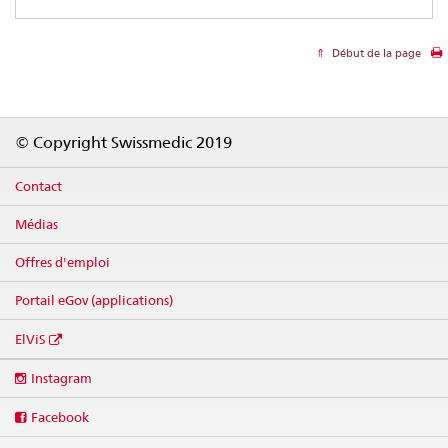
Début de la page
Footer
© Copyright Swissmedic 2019
Contact
Médias
Offres d'emploi
Portail eGov (applications)
ElViS
Social
Instagram
media
links
Facebook